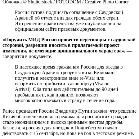
Обложка © Shutterstock / FOTODOM / Creative Photo Corner
Россия готова подписать соглашение с Саудовской
Аравией об отмене виз для граждан обеих стран.
Это решение правительства уже опубликовано на
официальном сайте правовых документов.
«Поручить МИД России провести переговоры с саудовской
стороной, разрешив вносить в прилагаемый проект
изменения, не имеющие принципиального характера», —
говорится в документе.
В настоящее время гражданам России для въезда в
Саудовскую Аравию требуется виза. Ее можно
получить в электронном виде (e-Visa) или
оформить по прибытии в аэропорту (Visa on
Arrival). Оба типа виз действительны до 90 дней
пребывания и, как правило, позволяют
многократно въезжать в страну в течение года.
Ранее президент России Владимир Путин заявил, что решение
Китая об отмене визового режима для российских граждан
стало неожиданным и высоко ценимым жестом дружбы.
Безвиз для россиян для поездок в Поднебесную начал
действовать с 15 сентября, но пока на год в тестовом режиме.