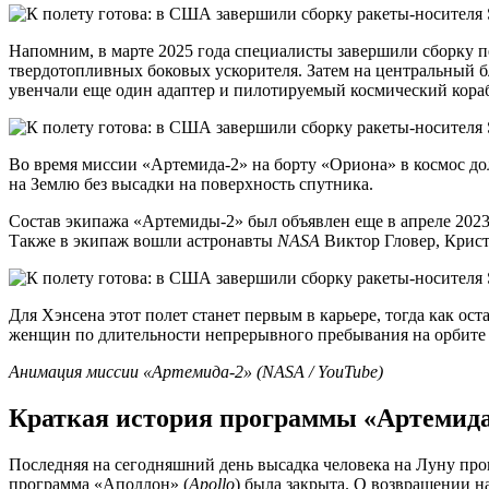
Напомним, в марте 2025 года специалисты завершили сборку 
твердотопливных боковых ускорителя. Затем на центральный бл
увенчали еще один адаптер и пилотируемый космический кораб
Во время миссии «Артемида-2» на борту «Ориона» в космос до
на Землю без высадки на поверхность спутника.
Состав экипажа «Артемиды-2» был объявлен еще в апреле 2023
Также в экипаж вошли астронавты
NASA
Виктор Гловер, Крис
Для Хэнсена этот полет станет первым в карьере, тогда как о
женщин по длительности непрерывного пребывания на орбите 
Анимация миссии «Артемида-2» (NASA / YouTube)
Краткая история программы «Артемид
Последняя на сегодняшний день высадка человека на Луну про
программа «Аполлон» (
Apollo
) была закрыта. О возвращении н