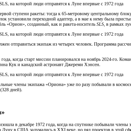
первой ступени
ракеты: тогда к 65-метровому центральному блок
ок установили переходной адаптер, а в мае к нему была пристык
ль «Орион», созданный, как и ракета-носитель
SLS,
в рамках л
лжен отправиться экипаж из четырех человек. Программа рассчи
 года, когда старт миссии планировался на ноябрь 2024-го. Ком
тина Кук и канадский астронавт Джереми Хэнсен.
стальные члены экипажа «Ориона» уже по разу побывали в космос
(328 дней).
а»
изошла в декабре 1972 года, когда на спутнике побывали члены
а Луну в США задумались в XXI веке, но ряд проектов в этой сф