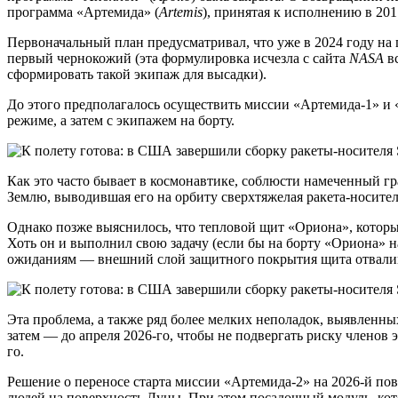
программа «Артемида» (
Artemis
), принятая к исполнению в 201
Первоначальный план предусматривал, что уже в 2024 году на 
первый чернокожий (эта формулировка исчезла с сайта
NASA
в
сформировать такой экипаж для высадки).
До этого предполагалось осуществить миссии «Артемида-1» и
режиме, а затем с экипажем на борту.
Как это часто бывает в космонавтике, соблюсти намеченный гр
Землю, выводившая его на орбиту сверхтяжелая ракета-носите
Однако позже выяснилось, что тепловой щит «Ориона», который
Хоть он и выполнил свою задачу (если бы на борту «Ориона» н
ожиданиям — внешний слой защитного покрытия щита отвалива
Эта проблема, а также ряд более мелких неполадок, выявленн
затем — до апреля 2026-го, чтобы не подвергать риску членов 
го.
Решение о переносе старта миссии «Артемида-2» на 2026-й повл
людей на поверхность Луны. При этом посадочный модуль, кот