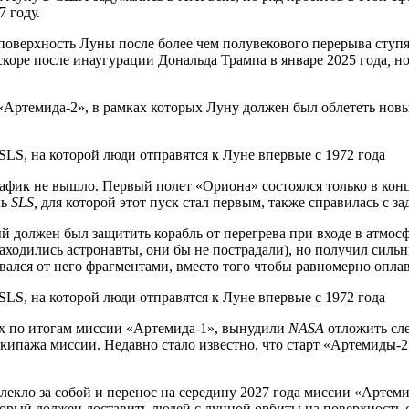
7 году.
поверхность Луны после более чем полувекового перерыва ступя
скоре после инаугурации Дональда Трампа в январе 2025 года
,
но
 «Артемида-2», в рамках которых Луну должен был облететь но
афик не вышло. Первый полет «Ориона» состоялся только в конц
ль
SLS,
для которой этот пуск стал первым, также справилась с за
 должен был защитить корабль от перегрева при входе в атмосфе
аходились астронавты, они бы не пострадали), но получил силь
лся от него фрагментами, вместо того чтобы равномерно оплав
ых по итогам миссии «Артемида-1», вынудили
NASA
отложить сл
экипажа миссии. Недавно стало известно, что старт «Артемиды-2
екло за собой и перенос на середину 2027 года миссии «Артемид
орый должен доставить людей с лунной орбиты на поверхность с