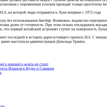
испытания с переменным успехом проходят только прототипы б
Луну без использования
Starship.
Возможно, ведомство переориент
весьма далек от готовности. При этом сильно откладывать высад
, что первый китайский астронавт ступит на поверхность Луны 
танет последней в истории дорогостоящего проекта
SLS.
С инициа
ей ранее выступила администрация Дональда Трампа.
чего хорошего ждать не стоит
итета Израиля в Иудее и Самарии
м
ния