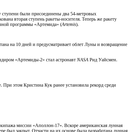
у ступени
были присоединены два 54-метровых
ована вторая ступень ракеты-носителя. Теперь же ракету
унной программы «Артемида» (
Artemis
).
тана на 10 дней и предусматривает облет Луны и возвращение
андиром «Артемиды-2» стал астронавт
NASA
Рид Уайсмен.
е. При этом Кристина Кук ранее установила рекорд среди
 экипажа миссии «Аполлон-17». Вскоре американская лунная
ере был закрыт. Отчасти на их основе была разработана лунная