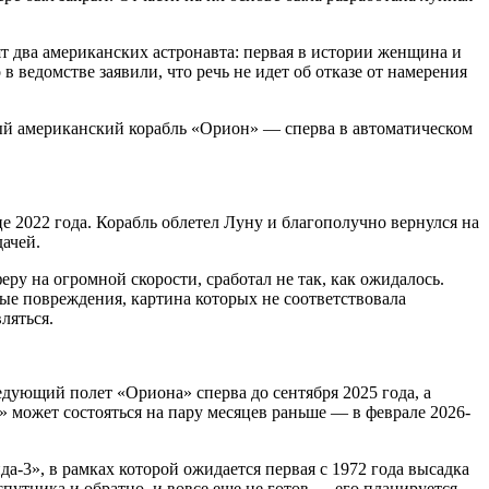
т два американских астронавта: первая в истории женщина и
 в ведомстве заявили, что речь не идет об отказе от намерения
вый американский корабль «Орион» — сперва в автоматическом
е 2022 года. Корабль облетел Луну и благополучно вернулся на
дачей.
ру на огромной скорости, сработал не так, как ожидалось.
ные повреждения, картина которых не соответствовала
ляться.
едующий полет «Ориона» сперва до сентября 2025 года, а
» может состояться на пару месяцев раньше — в феврале 2026-
а-3», в рамках которой ожидается первая с 1972 года высадка
путника и обратно, и вовсе еще не готов — его планируется