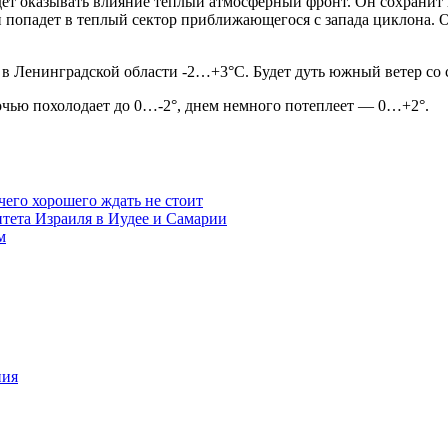
дет оказывать влияние теплый атмосферный фронт. Он сохранит 
ион попадет в теплый сектор приближающегося с запада циклона.
 в Ленинградской области -2…+3°С. Будет дуть южный ветер со с
 ночью похолодает до 0…-2°, днем немного потеплеет — 0…+2°.
чего хорошего ждать не стоит
итета Израиля в Иудее и Самарии
м
ния