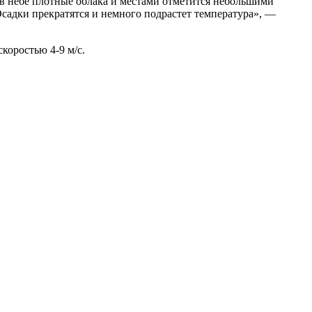
в небе плотные облака и местами отметится небольшими
 Осадки прекратятся и немного подрастет температура», —
коростью 4-9 м/с.