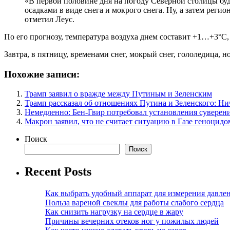
«В первой половине дня на погоду Северной столицы бу
осадками в виде снега и мокрого снега. Ну, а затем рег
отметил Леус.
По его прогнозу, температура воздуха днем составит +1…+3°С,
Завтра, в пятницу, временами снег, мокрый снег, гололедица,
Похожие записи:
Трамп заявил о вражде между Путиным и Зеленским
Трамп рассказал об отношениях Путина и Зеленского: Ни
Немедленно: Бен-Гвир потребовал установления суверен
Макрон заявил, что не считает ситуацию в Газе геноцидо
Поиск
Поиск
Recent Posts
Как выбрать удобный аппарат для измерения давле
Польза вареной свеклы для работы слабого сердца
Как снизить нагрузку на сердце в жару
Причины вечерних отеков ног у пожилых людей