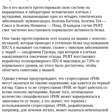
Лю и его коллеги протестировали свою систему на
выращенных в лаборатории человеческих клетках с
мутациями, вызывающими одно из четырех генетических
заболеваний: муковисцидоз, болезнь Баттена, болезнь Тея —
Сакса и болезнь Ниманна — Пика. В каждом случае PERT
смог частично восстановить нормальную активность белка.
Они также протестировали этот подход на мышах с нонсенс-
мутацией, которая приводит к усечению белка под названием
IDUA и вызывает состояние, схожее с тяжелым заболеванием
у людей — синдромом Гурлера, при котором в клетках
накапливаются токсичные отходы. PERT восстановил
выработку полноразмерного IDUA максимум до 7,6% от
нормального уровня, но этого было достаточно, чтобы
облегчить симптомы у мышей.
Однако ученые предупреждают, что супрессорные тРНК
могут оказаться не такими надежными, как кажется на первый
взгляд. Одна и та же супрессорная тРНК не будет работать со
всеми нонсенс-мутациями. Кроме того, оптимальное
количество специфических тРНК может варьироваться в
зависимости от ткани, а это значит, что терапия с
использованием супрессорных тРНК, разработанная,
например, для лечения легких, может оказаться небезопасной