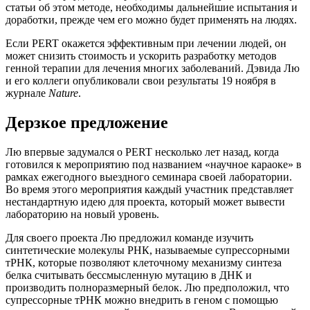
статьи об этом методе, необходимы дальнейшие испытания и
доработки, прежде чем его можно будет применять на людях.
Если PERT окажется эффективным при лечении людей, он
может снизить стоимость и ускорить разработку методов
генной терапии для лечения многих заболеваний. Дэвида Лю
и его коллеги опубликовали свои результаты 19 ноября в
журнале
Nature
.
Дерзкое предложение
Лю впервые задумался о PERT несколько лет назад, когда
готовился к мероприятию под названием «научное караоке» в
рамках ежегодного выездного семинара своей лаборатории.
Во время этого мероприятия каждый участник представляет
нестандартную идею для проекта, который может вывести
лабораторию на новый уровень.
Для своего проекта Лю предложил команде изучить
синтетические молекулы РНК, называемые супрессорными
тРНК, которые позволяют клеточному механизму синтеза
белка считывать бессмысленную мутацию в ДНК и
производить полноразмерный белок. Лю предположил, что
супрессорные тРНК можно внедрить в геном с помощью