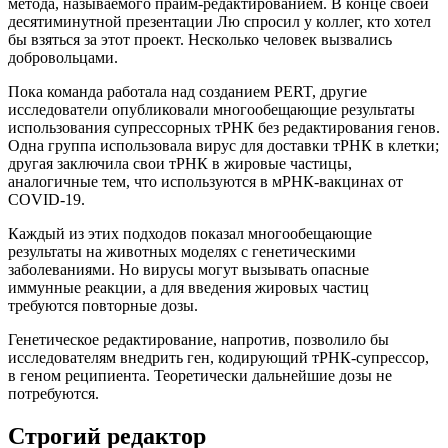
метода, называемого прайм-редактированием. В конце своей
десятиминутной презентации Лю спросил у коллег, кто хотел
бы взяться за этот проект. Несколько человек вызвались
добровольцами.
Пока команда работала над созданием PERT, другие
исследователи опубликовали многообещающие результаты
использования супрессорных тРНК без редактирования генов.
Одна группа использовала вирус для доставки тРНК в клетки;
другая заключила свои тРНК в жировые частицы,
аналогичные тем, что используются в мРНК-вакцинах от
COVID-19.
Каждый из этих подходов показал многообещающие
результаты на животных моделях с генетическими
заболеваниями. Но вирусы могут вызывать опасные
иммунные реакции, а для введения жировых частиц
требуются повторные дозы.
Генетическое редактирование, напротив, позволило бы
исследователям внедрить ген, кодирующий тРНК-супрессор,
в геном реципиента. Теоретически дальнейшие дозы не
потребуются.
Строгий редактор