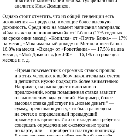
пояснил в комментарии «РосБалту» финансовый
аналитик Илья Демщиков.
Однако стоит отметить, что из общей тенденции есть
исключения — продукты, имеющие более высокую
доходность. Среди них на момент написания материала:
«Смарт-вклад непополняемый» от Т-банка (17% годовых
на сроке один месяц), «Копилка» от «Почта- Банка» — 17%
на месяц, «Максимальный доход» от Металлинвестбанка —
16.8% на месяц, «Вклад» от «Рокетбанка» — 17,5% на два
месяца, «Мой Дом» от «Дом.РФ» — 16,1% на сроке два
месяца и т. д.
«Время повсеместных огромных ставок прошло —
и в этих условиях к выбору накопительных счетов
и депозитов нужно подходить более внимательно.
Например, на рынке достаточно много
предложений, когда повышенная ставка зависит
от выполнения ряда условий. Например, более
высокая ставка действует на „новые деньги“ —
сумму, превышающую ту, что была размещена
на счетах в определенный предыдущий
промежуток времени. Или от вкладчика требуется
совершать определенные ежемесячные траты
по карте, или — приобрести платную подписку.
В ряде случаев можно найти удобный для себя