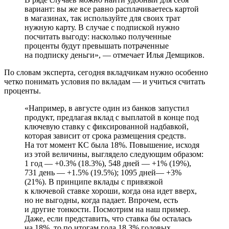
вариант: вы же все равно расплачиваетесь картой
в магазинах, так используйте для своих трат
нужную карту. В случае с подпиской нужно
посчитать выгоду: насколько полученные
проценты будут превышать потраченные
на подписку деньги», — отмечает Илья Демщиков.
По словам эксперта, сегодня вкладчикам нужно особенно
четко понимать условия по вкладам — и учиться считать
проценты.
«Например, в августе один из банков запустил
продукт, предлагая вклад с выплатой в конце под
ключевую ставку с фиксированной надбавкой,
которая зависит от срока размещения средств.
На тот момент КС была 18%. Повышение, исходя
из этой величины, выглядело следующим образом:
1 год — +0.3% (18.3%), 548 дней — +1% (19%),
731 день — +1.5% (19.5%); 1095 дней— +3%
(21%). В принципе вклады с привязкой
к ключевой ставке хороши, когда она идет вверх,
но не выгодны, когда падает. Впрочем, есть
и другие тонкости. Посмотрим на наш пример.
Даже, если представить, что ставка бы осталась
на 18%, то по итогам года 18,3% годовых