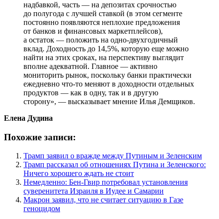
надбавкой, часть — на депозитах срочностью
до полугода с лучшей ставкой (в этом сегменте
постоянно появляются неплохие предложения
от банков и финансовых маркетплейсов),
а остаток — положить на одно-двухгодичный
вклад. Доходность до 14,5%, которую еще можно
найти на этих сроках, на перспективу выглядит
вполне адекватной. Главное — активно
мониторить рынок, поскольку банки практически
ежедневно что-то меняют в доходности отдельных
продуктов — как в одну, так и в другую
сторону», — высказывает мнение Илья Демщиков.
Елена Дудина
Похожие записи:
Трамп заявил о вражде между Путиным и Зеленским
Трамп рассказал об отношениях Путина и Зеленского:
Ничего хорошего ждать не стоит
Немедленно: Бен-Гвир потребовал установления
суверенитета Израиля в Иудее и Самарии
Макрон заявил, что не считает ситуацию в Газе
геноцидом