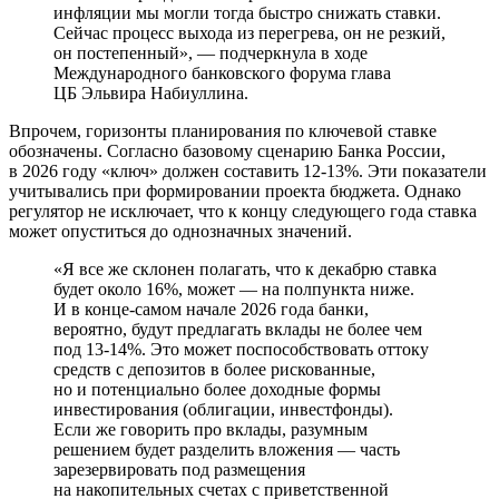
инфляции мы могли тогда быстро снижать ставки.
Сейчас процесс выхода из перегрева, он не резкий,
он постепенный», — подчеркнула в ходе
Международного банковского форума глава
ЦБ Эльвира Набиуллина.
Впрочем, горизонты планирования по ключевой ставке
обозначены. Согласно базовому сценарию Банка России,
в 2026 году «ключ» должен составить 12-13%. Эти показатели
учитывались при формировании проекта бюджета. Однако
регулятор не исключает, что к концу следующего года ставка
может опуститься до однозначных значений.
«Я все же склонен полагать, что к декабрю ставка
будет около 16%, может — на полпункта ниже.
И в конце-самом начале 2026 года банки,
вероятно, будут предлагать вклады не более чем
под 13-14%. Это может поспособствовать оттоку
средств с депозитов в более рискованные,
но и потенциально более доходные формы
инвестирования (облигации, инвестфонды).
Если же говорить про вклады, разумным
решением будет разделить вложения — часть
зарезервировать под размещения
на накопительных счетах с приветственной