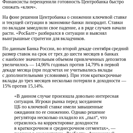
Финансисты переоценили готовность Центробанка быстро
снижать «ключ».
На фоне решения Центробанка о снижении ключевой ставке
и текущей ситуации в экономике банки лихорадит. Ставки
по вкладам замедлили свое падение, а в ряде случаев начали
расти. «РосБалт» разбирался в ситуации и выяснял
выигрышные стратегии для вкладчиков.
По данным Банка России, во второй декаде сентября средний
размер ставок на срок от трех до шести месяцев в банках
с наиболее значительным объемом привлеченных депозитов
увеличилось — 14,96% годовых против 14,79% в первой
декаде месяца (при подсчетах не учитывались вклады
с дополнительными условиями). При этом краткосрочные
вклады до трех месяцев несколько потеряли в доходности —
15% против 15,14%.
«В данном случае произошла довольно интересная
ситуация. Игроки рынка перед заседанием
ЦБ по ключевой ставке имели завышенные
ожидания по ее снижению. Однако решение
регулятора несколько охладило их „пыл“, что
отразилось на корректировке доходности
в краткосрочном и среднесрочном сегментах», —