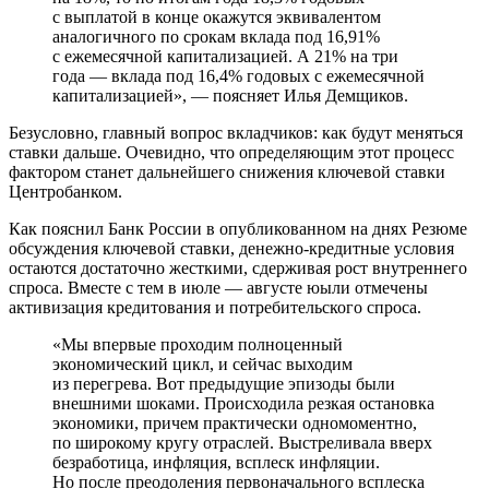
с выплатой в конце окажутся эквивалентом
аналогичного по срокам вклада под 16,91%
с ежемесячной капитализацией. А 21% на три
года — вклада под 16,4% годовых с ежемесячной
капитализацией», — поясняет Илья Демщиков.
Безусловно, главный вопрос вкладчиков: как будут меняться
ставки дальше. Очевидно, что определяющим этот процесс
фактором станет дальнейшего снижения ключевой ставки
Центробанком.
Как пояснил Банк России в опубликованном на днях Резюме
обсуждения ключевой ставки, денежно-кредитные условия
остаются достаточно жесткими, сдерживая рост внутреннего
спроса. Вместе с тем в июле — августе юыли отмечены
активизация кредитования и потребительского спроса.
«Мы впервые проходим полноценный
экономический цикл, и сейчас выходим
из перегрева. Вот предыдущие эпизоды были
внешними шоками. Происходила резкая остановка
экономики, причем практически одномоментно,
по широкому кругу отраслей. Выстреливала вверх
безработица, инфляция, всплеск инфляции.
Но после преодоления первоначального всплеска