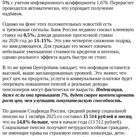
5%
с учетом инфляционного коэффициента 1,076. Перерасчет
проводится автоматически, что упрощает получение
надбавок.
Однако на фоне этих положительных новостей есть
и тревожные сигналы. Банк России недавно снизил ключевую
ставку на
0,5%,
доведя диапазон прогнозной ставки
на 2026 год до
13–15%.
Это уже четвертое снижение подряд,
но замедляющееся. Для граждан это может означать
небольшое уменьшение стоимости кредитов и ипотеки,
однако реального эффекта ждать быстро не стоит.
В то же время Центробанк ожидает, что инфляция останется
высокой, выше запланированных уровней. Это значит, что
рост цен на продукты, услуги и коммунальные платежи будет
опережать повышение пенсий и реальные доходы
пенсионеров могут фактически не вырасти.
Индексация,
даже если она превышает 7%, будет скорее компенсировать
рост цен, чем улучшать покупательскую способность.
По данным Соцфонда России, средний размер социальной
пенсии на 1 октября 2025-го составил
15 514 рублей в месяц
,
что на
14,8% больше
, чем в начале года (13 512 рублей).
Социальные пенсии получают нетрудоспособные граждане,
не имеющие права на страховую пенсию: инвалиды, дети-