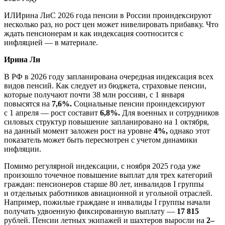
ИЛИрина ЛиС 2026 года пенсии в России проиндексируют
несколько раз, но рост цен может нивелировать прибавку. Что
ждать пенсионерам и как индексация соотносится с
инфляцией — в материале.
Ирина Ли
В РФ в 2026 году запланирована очередная индексация всех
видов пенсий. Как следует из бюджета, страховые пенсии,
которые получают почти 38 млн россиян, с 1 января
повысятся на
7,6%.
Социальные пенсии проиндексируют
с 1 апреля — рост составит
6,8%.
Для военных и сотрудников
силовых структур повышение запланировано на 1 октября,
на данный момент заложен рост на уровне
4%,
однако этот
показатель может быть пересмотрен с учетом динамики
инфляции.
Помимо регулярной индексации, с ноября 2025 года уже
произошло точечное повышение выплат для трех категорий
граждан: пенсионеров старше 80 лет, инвалидов I группы
и отдельных работников авиационной и угольной отраслей.
Например, пожилые граждане и инвалиды I группы начали
получать удвоенную фиксированную выплату —
17 815
рублей. Пенсии летных экипажей и шахтеров выросли на
2–