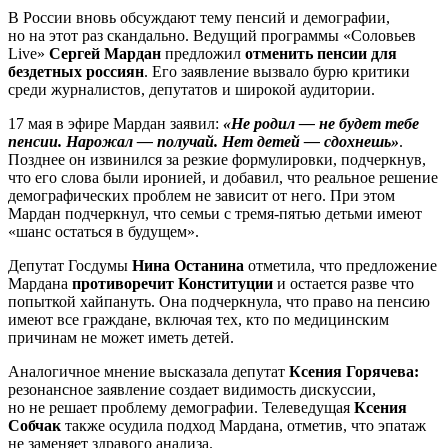
В России вновь обсуждают тему пенсий и демографии,
но на этот раз скандально. Ведущий программы «Соловьев
Live»
Сергей Мардан
предложил
отменить пенсии для
бездетных россиян
. Его заявление вызвало бурю критики
среди журналистов, депутатов и широкой аудитории.
17 мая в эфире Мардан заявил:
«Не родил — не будет тебе
пенсии. Нарожал — получай. Нет детей — сдохнешь»
.
Позднее он извинился за резкие формулировки, подчеркнув,
что его слова были иронией, и добавил, что реальное решение
демографических проблем не зависит от него. При этом
Мардан подчеркнул, что семьи с тремя-пятью детьми имеют
«шанс остаться в будущем».
Депутат Госдумы
Нина Останина
отметила, что предложение
Мардана
противоречит Конституции
и остается разве что
попыткой хайпануть. Она подчеркнула, что право на пенсию
имеют все граждане, включая тех, кто по медицинским
причинам не может иметь детей.
Аналогичное мнение высказала депутат
Ксения Горячева:
резонансное заявление создает видимость дискуссии,
но не решает проблему демографии. Телеведущая
Ксения
Собчак
также осудила подход Мардана, отметив, что эпатаж
не заменяет здравого анализа.