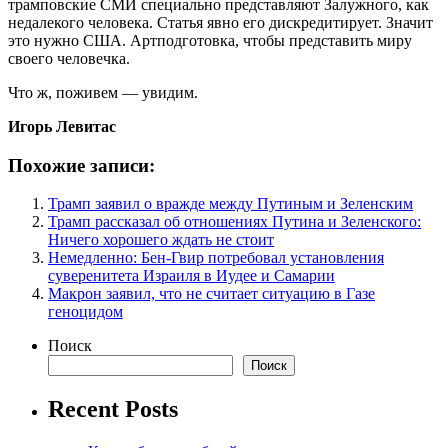
трамповские СМИ специально представляют Залужного, как
недалекого человека. Статья явно его дискредитирует. Значит
это нужно США. Артподготовка, чтобы представить миру
своего человечка.
Что ж, поживем — увидим.
Игорь Левитас
Похожие записи:
Трамп заявил о вражде между Путиным и Зеленским
Трамп рассказал об отношениях Путина и Зеленского:
Ничего хорошего ждать не стоит
Немедленно: Бен-Гвир потребовал установления
суверенитета Израиля в Иудее и Самарии
Макрон заявил, что не считает ситуацию в Газе
геноцидом
Поиск
Поиск
Recent Posts