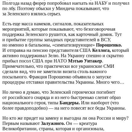
Полгода назад фюрер попробовал наехать на НАБУ и получил
по лбу. Поэтому обыски у Миндича показывают, что
за Зеленского взялись серьез.
Есть еще масса намеков, сигналов, показательных
мероприятий, которые показывают, что безоговорочная
поддержка Зеленского рушится, как карточный домик. Тут
и прибытие группы западных представителей в ВСУ,
но именно в батальоны, «симпатизирующие»
Порошенко.
И отправка на пенсию представителя США
Келлога,
который
активно поддерживал Зелю. На Украину спешно и скрытно
прибыл посол США при НАТО
Мэтью Уитакер
.
Примечательно, что практически все украинские СМИ
сделали вид, что не заметили визита столь важного
посыльного. Фракция Порошенко объявила о запуске
процедуры отставки правительства Украины. Много чего…
Но лично я думаю, что Зеленский героически погибнет
от российского снаряда и из него быстренько слепят образ
национального героя, типы
Бандеры.
Или наоборот (что
более правдоподобно) — на него повесят все беды Украины.
Но кто же придет на замену и выгодна ли она России и миру?
Первым называют
Залужного.
Он — креатура
Великобритании, страны, которая и организовала,