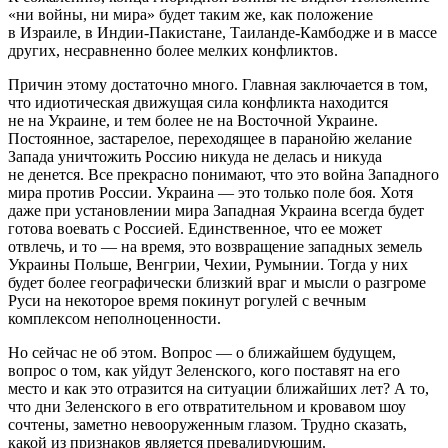
«ни войны, ни мира» будет таким же, как положение
в Израиле, в Индии-Пакистане, Таиланде-Камбодже и в массе
других, несравненно более мелких конфликтов.
Причин этому достаточно много. Главная заключается в том,
что идиотическая движущая сила конфликта находится
не на Украине, и тем более не на Восточной Украине.
Постоянное, застарелое, переходящее в паранойю желание
Запада уничтожить Россию никуда не делась и никуда
не денется. Все прекрасно понимают, что это война Западного
мира против России. Украина — это только поле боя. Хотя
даже при установлении мира Западная Украина всегда будет
готова воевать с Россией. Единственное, что ее может
отвлечь, и то — на время, это возвращение западных земель
Украины Польше, Венгрии, Чехии, Румынии. Тогда у них
будет более географически близкий враг и мысли о разгроме
Руси на некоторое время покинут рогулей с вечным
комплексом неполноценности.
Но сейчас не об этом. Вопрос — о ближайшем будущем,
вопрос о том, как уйдут Зеленского, кого поставят на его
место и как это отразится на ситуации ближайших лет? А то,
что дни Зеленского в его отвратительном и кровавом шоу
сочтены, заметно невооруженным глазом. Трудно сказать,
какой из признаков является превалирующим.