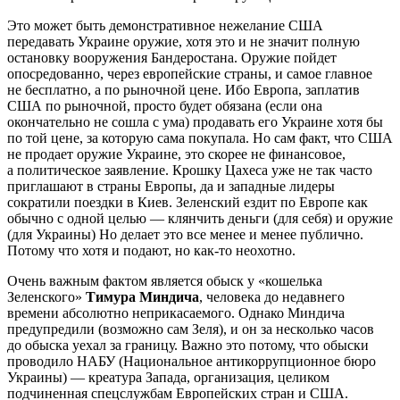
Это может быть демонстративное нежелание США
передавать Украине оружие, хотя это и не значит полную
остановку вооружения Бандеростана. Оружие пойдет
опосредованно, через европейские страны, и самое главное
не бесплатно, а по рыночной цене. Ибо Европа, заплатив
США по рыночной, просто будет обязана (если она
окончательно не сошла с ума) продавать его Украине хотя бы
по той цене, за которую сама покупала. Но сам факт, что США
не продает оружие Украине, это скорее не финансовое,
а политическое заявление. Крошку Цахеса уже не так часто
приглашают в страны Европы, да и западные лидеры
сократили поездки в Киев. Зеленский ездит по Европе как
обычно с одной целью — клянчить деньги (для себя) и оружие
(для Украины) Но делает это все менее и менее публично.
Потому что хотя и подают, но как-то неохотно.
Очень важным фактом является обыск у «кошелька
Зеленского»
Тимура Миндича
, человека до недавнего
времени абсолютно неприкасаемого. Однако Миндича
предупредили (возможно сам Зеля), и он за несколько часов
до обыска уехал за границу. Важно это потому, что обыски
проводило НАБУ (Национальное антикоррупционное бюро
Украины) — креатура Запада, организация, целиком
подчиненная спецслужбам Европейских стран и США.