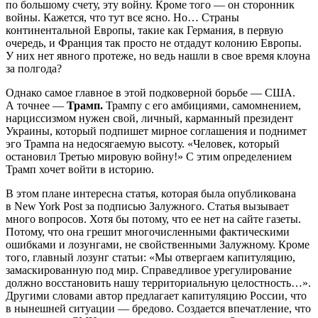
по большому счету, эту войну. Кроме того — он сторонник
войны. Кажется, что тут все ясно. Но… Страны
континентальной Европы, такие как Германия, в первую
очередь, и Франция так просто не отдадут колонию Европы.
У них нет явного протеже, но ведь нашли в свое время клоуна
за полгода?
Однако самое главное в этой подковерной борьбе — США.
А точнее —
Трамп.
Трампу с его амбициями, самомнением,
нарциссизмом нужен свой, личный, карманный президент
Украины, который подпишет мирное соглашения и поднимет
эго Трампа на недосягаемую высоту. «Человек, который
остановил Третью мировую войну!» С этим определением
Трамп хочет войти в историю.
В этом плане интересна статья, которая была опубликована
в New York Post за подписью Залужного. Статья вызывает
много вопросов. Хотя бы потому, что ее нет на сайте газеты.
Потому, что она грешит многочисленными фактическими
ошибками и лозунгами, не свойственными Залужному. Кроме
того, главный лозунг статьи: «Мы отвергаем капитуляцию,
замаскированную под мир. Справедливое урегулирование
должно восстановить нашу территориальную целостность…».
Другими словами автор предлагает капитуляцию России, что
в нынешней ситуации — бредово. Создается впечатление, что