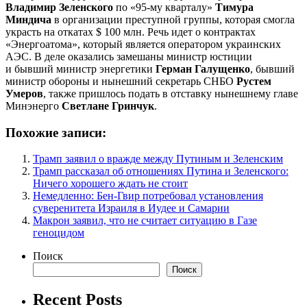
Владимир Зеленского
по «95-му кварталу»
Тимура
Миндича
в организации преступной группы, которая смогла
украсть на откатах $ 100 млн. Речь идет о контрактах
«Энергоатома», который является оператором украинских
АЭС. В деле оказались замешаны министр юстиции
и бывший министр энергетики
Герман Галущенко
, бывший
министр обороны и нынешний секретарь СНБО
Рустем
Умеров
, также пришлось подать в отставку нынешнему главе
Минэнерго
Светлане Гринчук
.
Похожие записи:
Трамп заявил о вражде между Путиным и Зеленским
Трамп рассказал об отношениях Путина и Зеленского:
Ничего хорошего ждать не стоит
Немедленно: Бен-Гвир потребовал установления
суверенитета Израиля в Иудее и Самарии
Макрон заявил, что не считает ситуацию в Газе
геноцидом
Поиск
Поиск
Recent Posts