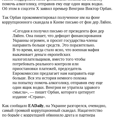
помочь алкоголику, отправив ему еще один ящик водки.
Об этом в соцсети Х заявил премьер Венгрии Виктор Орбан.
Так Орбан прокомментировал полученное им на фоне
коррупционного скандала в Киеве письмо от фон дер Ляйен.
«Сегодня я получил письмо от президента фон дер
Ляйен. Она пишет, что дефицит финансирования
Украины огромен, и просит государства-члены
направить больше средств. Это поразительно.
В то время, когда стало ясно, что военная мафия
выкачивает деньги европейских
налогоплательщиков, вместо того чтобы
потребовать реального контроля или
приостановки платежей, председатель
Еврокомиссии предлагает нам направить еще
больше. Вся эта история немного похожа
на попытку помочь алкоголику, отправив ему еще
один ящик водки. Венгрия не утратила здравого
смысла», — пишет Орбан, которого цитирует
издание «Страна».
Как сообщало
EADaily
, на Украине разгорелся, очевидно,
самый громкий коррупционный скандал. Нацагентство
по борьбе с коррупцией обвинило друга и партнера