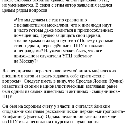
не уменьшается. В связи с этим автор заявления задался
целым рядом вопросов:
«Что мы делаем не так по сравнению
с ненавистными москалями, что к ним люди идут
и часто готовы даже молиться в приспособленных
помещениях, грудью защищать свои церкви,
а наши храмы и алтари пустеют? Почему пустыми
стоят церкви, переведённые в ПЦУ правдами
и неправдами? Неужели может быть, что все
прихожане и служители УПЦ работают
на Москву?»
Ясенец призвал перестать «во всем обвинять мифических
внешних врагов и начать задавать себе критические
вопросы». Следует иметь в виду, что Ярослав Ясенец (Кулик),
известный своими националистическими взглядами ранее
был одним из самых известных и активных «священников»
ПЦУ.
Он был на хорошем счету у власти и считался близким
сподвижником главы раскольнической церкви «митрополита»
Епифания (Думенко). Однако недавно он заявил о выходе
из ПЦУ из-за несогласия с курсом ее руководства.