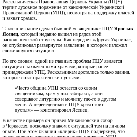
Раскольническая Православная Церковь Украины (ПЦУ)
терпит духовное поражение от канонической Украинской
Православной Церкви (УПЦ), несмотря на поддержку властей
и захват храмов.
Такое признание сделал бывший «священник» ПЦУ
Ярослав
Ясенец
, который недавно вышел из рядов этой
раскольнической структуры. Как передает «Другая Украина»,
он опубликовал развернутое заявление, в котором изложил
сложившуюся ситуацию.
По его словам, одной из главных проблем ПЦУ является
ситуация с захваченными храмами, которые ранее
принадлежали УПЦ. Раскольникам достались только здания,
которые стоят практически пустыми.
«Часто община УПЦ остается со своим
священником, храм у них забирают, а они
совершают литургию и молитву где-то в другом
месте. А переведенный в ПЦУ храм стоит
пустым» — констатировал Ясенец.
В качестве примера он привел Михайловский собор
в Черкассах, поскольку знаком с ситуацией там на личном
опыте. При этом бывший «клирик» ПЦУ подчеркнул, что
после силовых захватов храмов число прихожан УПЦ