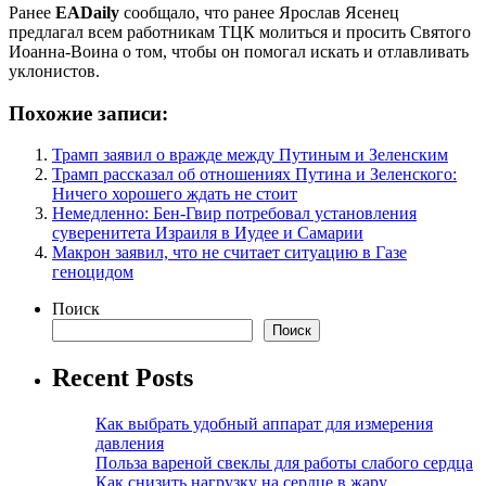
Ранее
EADaily
сообщало, что ранее Ярослав Ясенец
предлагал всем работникам ТЦК молиться и просить Святого
Иоанна-Воина о том, чтобы он помогал искать и отлавливать
уклонистов.
Похожие записи:
Трамп заявил о вражде между Путиным и Зеленским
Трамп рассказал об отношениях Путина и Зеленского:
Ничего хорошего ждать не стоит
Немедленно: Бен-Гвир потребовал установления
суверенитета Израиля в Иудее и Самарии
Макрон заявил, что не считает ситуацию в Газе
геноцидом
Поиск
Поиск
Recent Posts
Как выбрать удобный аппарат для измерения
давления
Польза вареной свеклы для работы слабого сердца
Как снизить нагрузку на сердце в жару