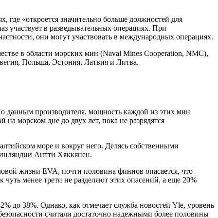
х, где «откроется значительно больше должностей для
наз участвует в разведывательных операциях. При
частности, они могут участвовать в международных операциях.
стве в области морских мин (Naval Mines Cooperation, NMC),
вегия, Польша, Эстония, Латвия и Литва.
По данным производителя, мощность каждой из этих мин
й на морском дне до двух лет, пока не разрядятся
алтийском море и вокруг него. Делясь собственными
Финляндии Антти Хяккянен.
еловой жизни EVA, почти половина финнов опасается, что
 чуть менее трети не разделяют этих опасений, а еще 20%
% до 38%. Однако, как отмечает служба новостей Yle, уровень
и безопасности считали достаточно надежными более половины