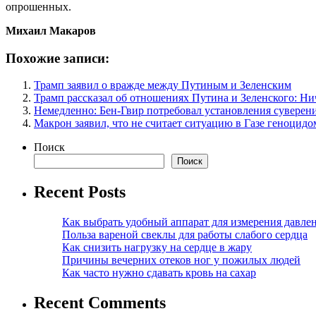
опрошенных.
Михаил Макаров
Похожие записи:
Трамп заявил о вражде между Путиным и Зеленским
Трамп рассказал об отношениях Путина и Зеленского: Ни
Немедленно: Бен-Гвир потребовал установления суверен
Макрон заявил, что не считает ситуацию в Газе геноцидо
Поиск
Поиск
Recent Posts
Как выбрать удобный аппарат для измерения давле
Польза вареной свеклы для работы слабого сердца
Как снизить нагрузку на сердце в жару
Причины вечерних отеков ног у пожилых людей
Как часто нужно сдавать кровь на сахар
Recent Comments