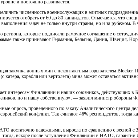
уровне и постоянно развивается.
увеличить численность военнослужащих в элитных подразделения
нируется отобрать от 60 до 80 кандидатов. Отмечается, что спец
ыполнения задач не только внутри страны, но и за рубежом. В 
о региона, которые подписали рамочное соглашение о сотрудниче
грамме также принимают Германия, Бельгия, Дания, Швеция, Нор
ая закупка донных мин с неконтактным взрывателем Blocker. 
с катера, корабля или вертолета) мина может оставаться активно
ает интересам Финляндии и наших союзников, действующих в Б
юзников, но и нашу собственную», — заявил министр обороны 
анные опроса, проведенного по заказу Аналитического центра д
вропейский конфликт. Так считают 46% респондентов, тогда как
ТО достаточно надежными, выросла по сравнению с весной с 32
а — тогда, вскоре после вступления Финляндии в НАТО, гаранти