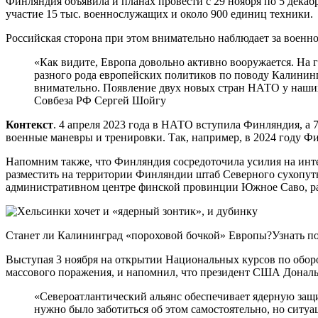
Финляндия объявила и планах провести с 29 ноября по 5 декабр
участие 15 тыс. военнослужащих и около 900 единиц техники.
Российская сторона при этом внимательно наблюдает за военн
«Как видите, Европа довольно активно вооружается. На г
разного рода европейских политиков по поводу Калинингр
внимательно. Появление двух новых стран НАТО у наших 
Совбеза РФ Сергей Шойгу
Контекст
. 4 апреля 2023 года в НАТО вступила Финляндия, а
военные маневры и тренировки. Так, например, в 2024 году 
Напомним также, что Финляндия сосредоточила усилия на инте
разместить на территории Финляндии штаб Северного сухопут
административном центре финской провинции Южное Саво, рас
Станет ли Калининград «пороховой бочкой» Европы?Узнать п
Выступая 3 ноября на открытии Национальных курсов по оборо
массового поражения, и напомнил, что президент США Дональд
«Североатлантический альянс обеспечивает ядерную защ
нужно было заботиться об этом самостоятельно, но ситуа