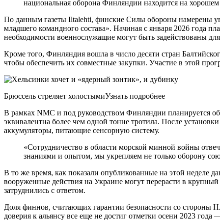
национальная оборона Финляндии находится на хорошем 
По данным газеты Iltalehti, финские Силы обороны намерены 
младшего командного состава». Начиная с января 2026 года пла
необходимости военнослужащие могут быть задействованы для в
Кроме того, Финляндия вошла в число десяти стран Балтийског
чтобы обеспечить их совместные закупки. Участие в этой про
Брюссель стреляет холостымиУзнать подробнее
В рамках NMC и под руководством Финляндии планируется общ
эквивалентна более чем одной тонне тротила. После установки (
аккумуляторы, питающие сенсорную систему.
«Сотрудничество в области морской минной войны отвеч
знаниями и опытом, мы укрепляем не только оборону со
В то же время, как показали опубликованные на этой неделе д
вооруженные действия на Украине могут перерасти в крупный е
затруднились с ответом.
Доля финнов, считающих гарантии безопасности со стороны НА
доверия к альянсу все еще не достиг отметки осени 2023 год