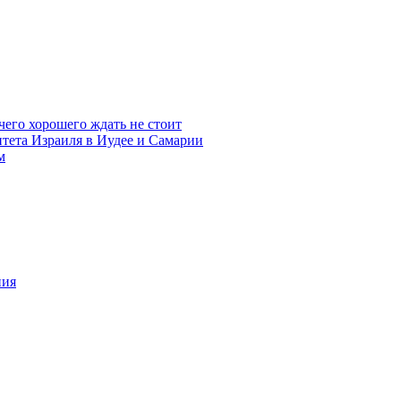
чего хорошего ждать не стоит
итета Израиля в Иудее и Самарии
м
ния