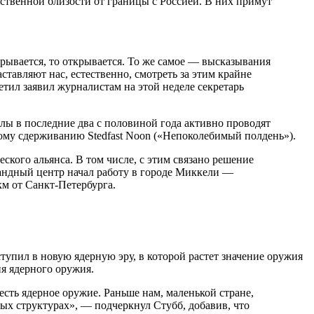
дственной близости от границы с Россией. В них примут
крывается, то открывается. То же самое — высказывания
ставляют нас, естественно, смотреть за этим крайне
тил заявил журналистам на этой неделе секретарь
лы в последние два с половиной года активно проводят
ому сдерживанию Stedfast Noon («Непоколебимый полдень»).
кого альянса. В том числе, с этим связано решение
андный центр начал работу в городе Миккели —
м от Санкт-Петербурга.
упил в новую ядерную эру, в которой растет значение оружия
я ядерного оружия.
ть ядерное оружие. Раньше нам, маленькой стране,
вых структурах», — подчеркнул Стубб, добавив, что