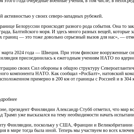
я этого года очередные военные учения, в том числе, в непосре
ой активностью у своих северо-западных рубежей.
ранице Белоруссии происходят разного рода события. Она то за
ада, Балтийского моря. И здесь много разных вещей, которые за
границ — это тоже довольно серьезный вызов для нас», — отме
 7 марта 2024 года — Швеция. При этом финские вооруженные си
Финляндия присоединилась к ежегодным учениям НАТО по ядерн
грацию своих Сил обороны в общую структуру Североатлантичес
ного компонента НАТО. Как сообщал «РосБалт», натовский ком
положенном примерно в 200 км от границы с Россией и в 304 к
одробнее
не, президент Финляндии Александр Стубб отметил, что мир вст
 Трамп уже высказался на тему необходимости начать испытани
иту Финляндии, поскольку у США, Франции и Великобритании ес
ция в мире тогда была иной. Теперь мы участвуем во всех ключе