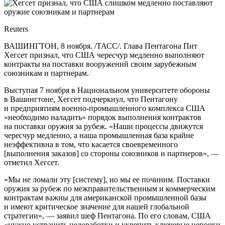
Reuters
ВАШИНГТОН, 8 ноября. /ТАСС/. Глава Пентагона Пит
Хегсет признал, что США чересчур медленно выполняют
контракты на поставки вооружений своим зарубежным
союзникам и партнерам.
Выступая 7 ноября в Национальном университете обороны
в Вашингтоне, Хегсет подчеркнул, что Пентагону
и предприятиям военно-промышленного комплекса США
«необходимо наладить» порядок выполнения контрактов
на поставки оружия за рубеж. «Наши процессы движутся
чересчур медленно, а наша промышленная база крайне
неэффективна в том, что касается своевременного
[выполнения заказов] со стороны союзников и партнеров», —
отметил Хегсет.
«Мы не ломали эту [систему], но мы ее починим. Поставки
оружия за рубеж по межправительственным и коммерческим
контрактам важны для американской промышленной базы
и имеют критическое значение для нашей глобальной
стратегии», — заявил шеф Пентагона. По его словам, США
«нужно устранить недоработки и укрепить ключевые цепочки