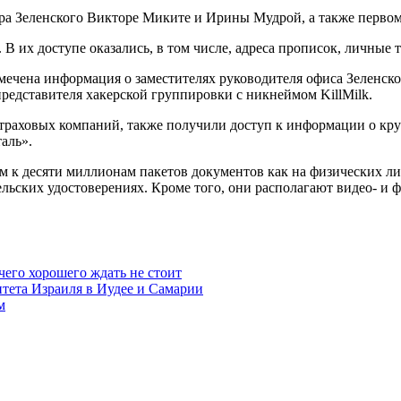
мира Зеленского Викторе Миките и Ирины Мудрой, а также перв
 их доступе оказались, в том числе, адреса прописок, личные
амечена информация о заместителях руководителя офиса Зеленск
редставителя хакерской группировки с никнеймом KillMilk.
аза страховых компаний, также получили доступ к информации о 
аль».
ем к десяти миллионам пакетов документов как на физических ли
тельских удостоверениях. Кроме того, они располагают видео- и
чего хорошего ждать не стоит
итета Израиля в Иудее и Самарии
м