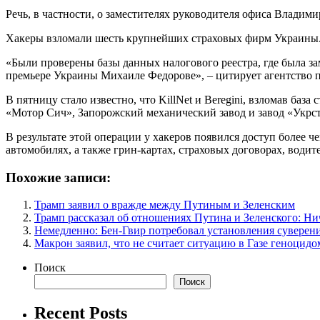
Речь, в частности, о заместителях руководителя офиса Влади
Хакеры взломали шесть крупнейших страховых фирм Украины. В
«Были проверены базы данных налогового реестра, где была з
премьере Украины Михаиле Федорове», – цитирует агентство п
В пятницу стало известно, что KillNet и Beregini, взломав б
«Мотор Сич», Запорожский механический завод и завод «Укрст
В результате этой операции у хакеров появился доступ более ч
автомобилях, а также грин-картах, страховых договорах, води
Похожие записи:
Трамп заявил о вражде между Путиным и Зеленским
Трамп рассказал об отношениях Путина и Зеленского: Ни
Немедленно: Бен-Гвир потребовал установления суверен
Макрон заявил, что не считает ситуацию в Газе геноцидо
Поиск
Поиск
Recent Posts