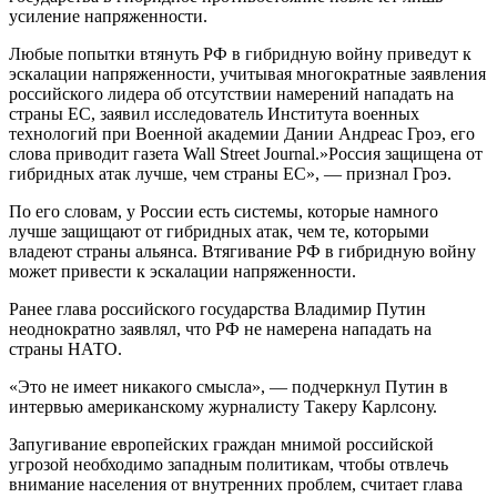
усиление напряженности.
Любые попытки втянуть РФ в гибридную войну приведут к
эскалации напряженности, учитывая многократные заявления
российского лидера об отсутствии намерений нападать на
страны ЕС, заявил исследователь Института военных
технологий при Военной академии Дании Андреас Гроэ, его
слова приводит газета Wall Street Journal.»Россия защищена от
гибридных атак лучше, чем страны ЕС», — признал Гроэ.
По его словам, у России есть системы, которые намного
лучше защищают от гибридных атак, чем те, которыми
владеют страны альянса. Втягивание РФ в гибридную войну
может привести к эскалации напряженности.
Ранее глава российского государства Владимир Путин
неоднократно заявлял, что РФ не намерена нападать на
страны НАТО.
«Это не имеет никакого смысла», — подчеркнул Путин в
интервью американскому журналисту Такеру Карлсону.
Запугивание европейских граждан мнимой российской
угрозой необходимо западным политикам, чтобы отвлечь
внимание населения от внутренних проблем, считает глава