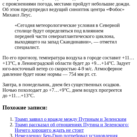
с прояснениями погода, местами пройдут небольшие дожди.
Об этом предупредил ведущий синоптик центра «Фобос»
Михаил Леус.
«Сегодня метеорологические условия в Северной
столице будут определяться под влиянием
передней части североатлантического циклона,
выходящего на запад Скандинавии», — отметил
специалист.
По его прогнозу, температура воздуха в городе составит +11…
+13°С, в Ленинградской области будет до +9…+14°С. Задует
юго-восточный ветер со скоростью 4-9 м/с. Атмосферное
давление будет ниже нормы — 754 мм рт. ст.
Завтра, в понедельник, днем без существенных осадков.
Ночью похолодает до +7…+9°С, днем воздух прогреется
до +11…+13°С.
Похожие записи:
Трамп заявил о вражде между Путиным и Зеленским
Трамп рассказал об отношениях Путина и Зеленского:
Ничего хорошего ждать не стоит
Немедленно: Бен-Гвир потребовал установления