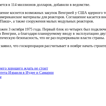
ется в 114 миллионов долларов, добавили в ведомстве.
шение коснется возможных закупок Венгрией у США ядерного т
 американские материалы для реакторов. Соглашение касается 
«Пакш», а также сооружения малых модульных реакторов.
н 3 октября 1975 года. Первый блок из четырех был подключен
Венгрии, а благодаря планируемому вводу в эксплуатацию двух 
ическую безопасность, что не раз подчеркивали власти страны.
заявил, что госкорпорация рассчитывает в ноябре начать строи
чего хорошего ждать не стоит
итета Израиля в Иудее и Самарии
м