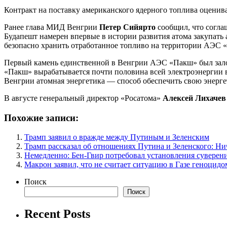
Контракт на поставку американского ядерного топлива оценива
Ранее глава МИД Венгрии
Петер Сийярто
сообщил, что согла
Будапешт намерен впервые в истории развития атома закупать
безопасно хранить отработанное топливо на территории АЭС 
Первый камень единственной в Венгрии АЭС «Пакш» был заложе
«Пакш» вырабатывается почти половина всей электроэнергии в 
Венгрии атомная энергетика — способ обеспечить свою энергет
В августе генеральный директор «Росатома»
Алексей Лихачев
Похожие записи:
Трамп заявил о вражде между Путиным и Зеленским
Трамп рассказал об отношениях Путина и Зеленского: Ни
Немедленно: Бен-Гвир потребовал установления суверен
Макрон заявил, что не считает ситуацию в Газе геноцидо
Поиск
Поиск
Recent Posts