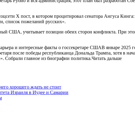
етарь Рубио и вся администрация, этот план был разработан Со
цсети X пост, в котором процитировал сенатора Ангуса Кинга:
ти, список пожеланий русских».
ный США, учитывает позиции обеих сторон конфликта. При этом
карьера и интересные факты о госсекретаре СШАВ январе 2025 
етаря после победы республиканца Дональда Трампа, хотя в на
а». Собрали главное из биографии политика.Читать дальше
чего хорошего ждать не стоит
итета Израиля в Иудее и Самарии
м