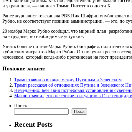
«Это вопиющая ложь. Как последовательно утверждали госсекр
и украинцев», — написал Томми Пиготт в соцсети X.
Ранее журналист телеканала PBS Ник Шифрин опубликовал в со
Рубио, не соответствует позиции администрации, — это, по су
20 ноября Марко Рубио сообщил, что мирный план, разработан
на «трудные, но необходимые уступки».
Узнать больше по темеМарко Рубио: биография, политическая 
кубинских мигрантов Марко Рубио. Он получил кресло госсекр
человеком, который когда-либо претендовал на пост президент
Похожие записи:
Трамп заявил о вражде между Путиным и Зеленским
Трамп рассказал об отношениях Путина и Зеленского: Ни
Немедленно: Бен-Гвир потребовал установления суверен
Макрон заявил, что не считает ситуацию в Газе геноцидо
Поиск
Поиск
Recent Posts