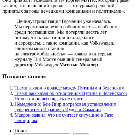
Оно приводит экономиста IW Юрген Маттес, который прямо
заявил, что нынешний кризис — это урожай решений,
принятых за годы немецкими компаниями и политиками».
«Деиндустриализация Германии уже началась.
Мы переживаем резню рабочих мест — особенно
среди поставщиков. Мы потеряли десять лет,
потому что к власти пришли идеологи
и еврократы, а такие компании, как Volkswagen,
слишком много ставили
на электромобильность», — заявил в интервью
журналу Turi.Moove бывший генеральный
директор Volkswagen
Маттиас Мюллер
.
Похожие записи:
Трамп заявил о вражде между Путиным и Зеленским
Трамп рассказал об отношениях Путина и Зеленского:
Ничего хорошего ждать не стоит
Немедленно: Бен-Гвир потребовал установления
суверенитета Израиля в Иудее и Самарии
Макрон заявил, что не считает ситуацию в Газе
геноцидом
Поиск