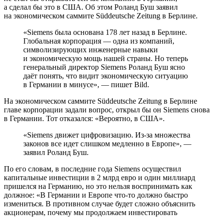
а сделал бы это в США. Об этом Роланд Буш заявил
на экономическом саммите Süddeutsche Zeitung в Берлине.
«Siemens была основана 178 лет назад в Берлине.
Глобальная корпорация — одна из компаний,
символизирующих инженерные навыки
и экономическую мощь нашей страны. Но теперь
генеральный директор Siemens Роланд Буш ясно
даёт понять, что видит экономическую ситуацию
в Германии в минусе», — пишет Bild.
На экономическом саммите Süddeutsche Zeitung в Берлине
главе корпорации задали вопрос, открыл бы он Siemens снова
в Германии. Тот отказался: «Вероятно, в США».
«Siemens движет цифровизацию. Из-за множества
законов все идет слишком медленно в Европе», —
заявил Роланд Буш.
По его словам, в последние года Siemens осуществил
капитальные инвестиции в 2 млрд евро и один миллиард
пришелся на Германию, но это нельзя воспринимать как
должное: «В Германии и Европе что-то должно быстро
измениться. В противном случае будет сложно объяснить
акционерам, почему мы продолжаем инвестировать