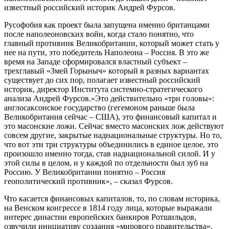
известный российский историк Андрей Фурсов.
Русофобия как проект была запущена именно британцами
после наполеоновских войн, когда стало понятно, что
главный противник Великобритании, который может стать у
нее на пути, это победитель Наполеона – Россия. В это же
время на Западе сформировался властный субъект –
трехглавый «Змей Горыныч» который в разных вариантах
существует до сих пор, полагает известный российский
историк, директор Института системно-стратегического
анализа Андрей Фурсов.»Это действительно «три головы»:
англосаксонское государство (гегемоном раньше была
Великобритания сейчас – США), это финансовый капитал и
это масонские ложи. Сейчас вместо масонских лож действуют
совсем другие, закрытые наднациональные структуры. Но то,
что вот эти три структуры объединились в единое целое, это
произошло именно тогда, став наднациональной силой. И у
этой силы в целом, и у каждой по отдельности был зуб на
Россию. У Великобритании понятно – Россия
геополитический противник», – сказал Фурсов.
Что касается финансовых капиталов, то, по словам историка,
на Венском конгрессе в 1814 году лица, которые выражали
интерес династии европейских банкиров Ротшильдов,
озвучили инициативу создания «мирового правительства».