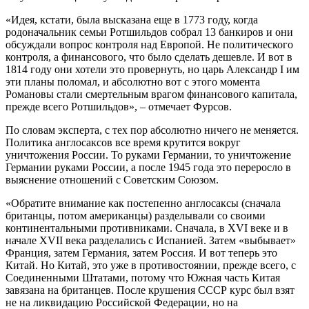
«Идея, кстати, была высказана еще в 1773 году, когда
родоначальник семьи Ротшильдов собрал 13 банкиров и они
обсуждали вопрос контроля над Европой. Не политического
контроля, а финансового, что было сделать дешевле. И вот в
1814 году они хотели это провернуть, но царь Александр I им
эти планы поломал, и абсолютно вот с этого момента
Романовы стали смертельным врагом финансового капитала,
прежде всего Ротшильдов», – отмечает Фурсов.
По словам эксперта, с тех пор абсолютно ничего не меняется.
Политика англосаксов все время крутится вокруг
уничтожения России. То руками Германии, то уничтожение
Германии руками России, а после 1945 года это переросло в
выяснение отношений с Советским Союзом.
«Обратите внимание как постепенно англосаксы (сначала
британцы, потом американцы) разделывали со своими
континентальными противниками. Сначала, в XVI веке и в
начале XVII века разделались с Испанией. Затем «выбывает»
Франция, затем Германия, затем Россия. И вот теперь это
Китай. Но Китай, это уже в противостоянии, прежде всего, с
Соединенными Штатами, потому что Южная часть Китая
завязана на британцев. После крушения СССР курс был взят
не на ликвидацию Российской Федерации, но на