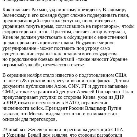
Как отмечает Рахман, украинскому президенту Владимиру
Зеленскому и его команде будет сложно поддерживать план,
предполагающий серьезные уступки, но «в интересах
украинцев тянуть время, согласившись на переговоры», чтобы
скорректировать план. При этом, считает автор материала,
Киев не должен участвовать в обсуждении с единственной
целью провалить принятие плана. Неудачное мирное
урегулирование «может поставить под угрозу само
существование страны» как независимого государства,
но продолжение боевых действий «также наносит Украине
огромный ущерб», отмечается в статье.
В середине ноября стало известно о подготовленном США
плане из 28 пунктов по урегулированию конфликта. Детали
документа публиковали Axios, CNN, FT и другие западные
СМИ, а также украинский депутат Алексей Гончаренко. План
предусматривает уступки со стороны Киева: уход из ДНР
и ЛНР, отказ от вступления в НАТО, ограничение
численности войск. Президент России Владимир Путин
заявлял, что Москва видела этот план и он может стать
основой для переговоров.
23 ноября в Женеве прошли переговоры делегаций США
и Украины, Белый дом заявлял, что стороны разработали