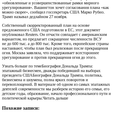
«обновленные и усовершенствованные рамки мирного
урегулирования». Вашингтон хочет согласования плана «как
можно скорее», сообщил госсекретарь США Марко Рубио.
Трамп называл дедлайном 27 ноября.
Собственный скорректированный план на основе
предложенного США подготовили в ЕС, этот документ
опубликовал Reuters. Он отчасти совпадает с американским
вариантом, но предлагает сокращение численности ВСУ
не до 600 тыс. а до 800 тыс. Кроме того, европейские страны
настаивают, чтобы план был реализован после прекращения
огня. Москва заявляла, что поддерживает всестороннее
урегулирование и против прекращения огня до этого.
Узнать больше по темеБиография Дональда Трампа:
эпатажный бизнесмен, дважды победивший на выборах
президента СШАБиография Дональда Трампа, политика,
бизнесмена и шоумена, полна ярких поворотов и
перевоплощений. В материале об одном из самых эпатажных
деятелей современности мы разберем историю его семьи, его
детские годы, образование, начало профессионального пути и
политической карьеры.Читать дальше
Похожие записи: