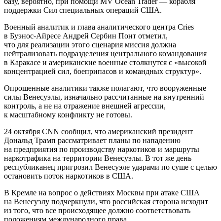
базу, вероятно, при помощи MV Ocean Trader — корабля
поддержки Сил специальных операций США.
Военный аналитик и глава аналитического центра Cries
в Буэнос-Айресе Андрей Сербин Понт отметил,
что для реализации этого сценария миссия должна
нейтрализовать подразделения центрального командования
в Каракасе и американские военные столкнутся с «высокой
концентрацией сил, боеприпасов и командных структур».
Опрошенные аналитики также полагают, что вооруженные
силы Венесуэлы, изначально рассчитанные на внутренний
контроль, а не на отражение внешней агрессии,
к масштабному конфликту не готовы.
24 октября CNN сообщил, что американский президент
Дональд Трамп рассматривает планы по нападению
на предприятия по производству наркотиков и маршруты
наркотрафика на территории Венесуэлы. В тот же день
республиканец пригрозил Венесуэле ударами по суше с целью
остановить поток наркотиков в США.
В Кремле на вопрос о действиях Москвы при атаке США
на Венесуэлу подчеркнули, что российская сторона исходит
из того, что все происходящее должно соответствовать
положениям международного права.