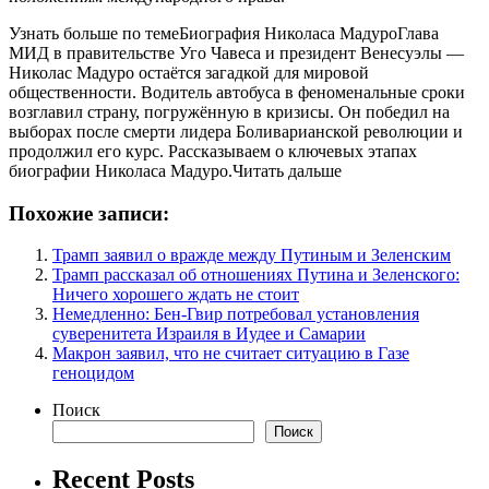
Узнать больше по темеБиография Николаса МадуроГлава
МИД в правительстве Уго Чавеса и президент Венесуэлы —
Николас Мадуро остаётся загадкой для мировой
общественности. Водитель автобуса в феноменальные сроки
возглавил страну, погружённую в кризисы. Он победил на
выборах после смерти лидера Боливарианской революции и
продолжил его курс. Рассказываем о ключевых этапах
биографии Николаса Мадуро.Читать дальше
Похожие записи:
Трамп заявил о вражде между Путиным и Зеленским
Трамп рассказал об отношениях Путина и Зеленского:
Ничего хорошего ждать не стоит
Немедленно: Бен-Гвир потребовал установления
суверенитета Израиля в Иудее и Самарии
Макрон заявил, что не считает ситуацию в Газе
геноцидом
Поиск
Поиск
Recent Posts