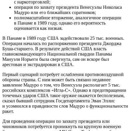
с наркоторговлей;
операция по захвату президента Венесуэлы Николаса
Мадуро или его ближайших соратников;
полномасштабное вторжение, аналогичное операции
в Панаме в 1989 году, однако его вероятность
оценивается как низкая.
В Панаме в 1989 году США задействовали 25 тыс. военных.
Операция началась по распоряжению президента Джорджа
Буша-старшего. В результате действий США власть
главнокомандующего Национальной гвардии Панамы
Мануэля Норьеги была свергнута, сам он вскоре был
арестован и экстрадирован в США.
Первый сценарий потребует ослабления противовоздушной
обороны страны. С ним может быть связано недавнее
заявление Мадуро о том, что Венесуэла располагает 5 тыс.
российских комплексов «Игла-С». Однако в предотвращении
точечных ударов США такое оружие окажется бесполезным,
сказал бывший сотрудник Госдепартамента Эван Эллис
и усомнился в правдивости слов Мадуро о функциональности
ракет.
Для проведения операции по захвату президента или
чиновников потребуется проникнуть на крупную военную