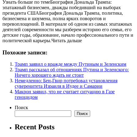
Узнать больше по темеБиография Дональда Трампа:
эпатажный бизнесмен, дважды победивший на выборах
президента СШАБиография Дональда Трампа, политика,
бизнесмена и шоумена, полна ярких поворотов и
перевоплощений. В материале об одном из самых эпатажных
деятелей современности мы разберем историю его семьи, его
детские годы, образование, начало профессионального пути и
политической карьеры.Читать дальше
Похожие записи:
Трамп заявил о вражде между Путиным и Зеленским
Трамп рассказал об отношениях Путина и Зеленского:
Ничего хорошего ждать не стоит
Немедленно: Бен-Гвир потребовал установления
суверенитета Израиля в Иудее и Самарии
Макрон заявил, что не считает ситуацию в Газе
геноцидом
Поиск
Поиск
Recent Posts