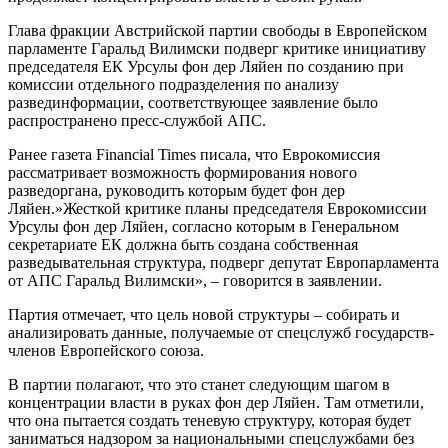
Глава фракции Австрийской партии свободы в Европейском
парламенте Гаральд Вилимски подверг критике инициативу
председателя ЕК Урсулы фон дер Ляйен по созданию при
комиссии отдельного подразделения по анализу
развединформации, соответствующее заявление было
распространено пресс-службой АПС.
Ранее газета Financial Times писала, что Еврокомиссия
рассматривает возможность формирования нового
разведоргана, руководить которым будет фон дер
Ляйен.»Жесткой критике планы председателя Еврокомиссии
Урсулы фон дер Ляйен, согласно которым в Генеральном
секретариате ЕК должна быть создана собственная
разведывательная структура, подверг депутат Европарламента
от АПС Гаральд Вилимски», – говорится в заявлении.
Партия отмечает, что цель новой структуры – собирать и
анализировать данные, получаемые от спецслужб государств-
членов Европейского союза.
В партии полагают, что это станет следующим шагом в
концентрации власти в руках фон дер Ляйен. Там отметили,
что она пытается создать теневую структуру, которая будет
заниматься надзором за национальными спецслужбами без