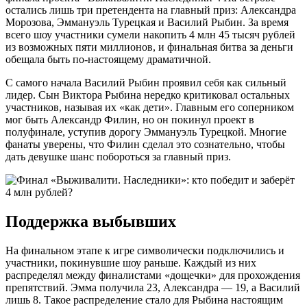
остались лишь три претендента на главный приз: Александра
Морозова, Эммануэль Турецкая и Василий Рыбин. За время
всего шоу участники сумели накопить 4 млн 45 тысяч рублей
из возможных пяти миллионов, и финальная битва за деньги
обещала быть по-настоящему драматичной.
С самого начала Василий Рыбин проявил себя как сильный
лидер. Сын Виктора Рыбина нередко критиковал остальных
участников, называя их «как дети». Главным его соперником
мог быть Александр Филин, но он покинул проект в
полуфинале, уступив дорогу Эммануэль Турецкой. Многие
фанаты уверены, что Филин сделал это сознательно, чтобы
дать девушке шанс побороться за главный приз.
Поддержка выбывших
На финальном этапе к игре символически подключились и
участники, покинувшие шоу раньше. Каждый из них
распределял между финалистами «дощечки» для прохождения
препятствий. Эмма получила 23, Александра — 19, а Василий
лишь 8. Такое распределение стало для Рыбина настоящим