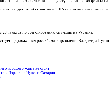
е чиновники в разработке плана по урегулированию конфликта на
осоюза обсудят разрабатываемый США новый «мирный план», к
з 28 пунктов по урегулированию ситуации на Украине.
ствует предложениям российского президента Владимира Путина
чего хорошего ждать не стоит
итета Израиля в Иудее и Самарии
м