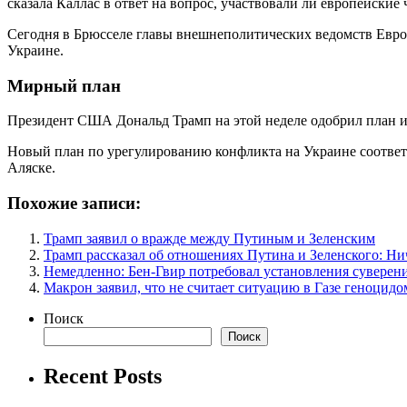
сказала Каллас в ответ на вопрос, участвовали ли европейски
Сегодня в Брюсселе главы внешнеполитических ведомств Евр
Украине.
Мирный план
Президент США Дональд Трамп на этой неделе одобрил план и
Новый план по урегулированию конфликта на Украине соответ
Аляске.
Похожие записи:
Трамп заявил о вражде между Путиным и Зеленским
Трамп рассказал об отношениях Путина и Зеленского: Ни
Немедленно: Бен-Гвир потребовал установления суверен
Макрон заявил, что не считает ситуацию в Газе геноцидо
Поиск
Поиск
Recent Posts