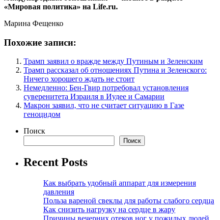
«Мировая политика» на Life.ru.
Марина Фещенко
Похожие записи:
Трамп заявил о вражде между Путиным и Зеленским
Трамп рассказал об отношениях Путина и Зеленского:
Ничего хорошего ждать не стоит
Немедленно: Бен-Гвир потребовал установления
суверенитета Израиля в Иудее и Самарии
Макрон заявил, что не считает ситуацию в Газе
геноцидом
Поиск
Поиск
Recent Posts
Как выбрать удобный аппарат для измерения
давления
Польза вареной свеклы для работы слабого сердца
Как снизить нагрузку на сердце в жару
Причины вечерних отеков ног у пожилых людей