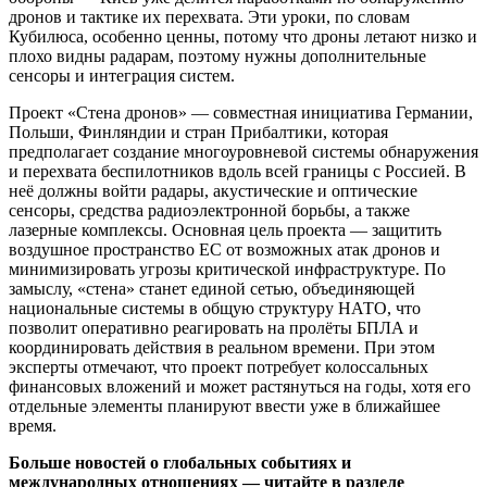
дронов и тактике их перехвата. Эти уроки, по словам
Кубилюса, особенно ценны, потому что дроны летают низко и
плохо видны радарам, поэтому нужны дополнительные
сенсоры и интеграция систем.
Проект «Стена дронов» — совместная инициатива Германии,
Польши, Финляндии и стран Прибалтики, которая
предполагает создание многоуровневой системы обнаружения
и перехвата беспилотников вдоль всей границы с Россией. В
неё должны войти радары, акустические и оптические
сенсоры, средства радиоэлектронной борьбы, а также
лазерные комплексы. Основная цель проекта — защитить
воздушное пространство ЕС от возможных атак дронов и
минимизировать угрозы критической инфраструктуре. По
замыслу, «стена» станет единой сетью, объединяющей
национальные системы в общую структуру НАТО, что
позволит оперативно реагировать на пролёты БПЛА и
координировать действия в реальном времени. При этом
эксперты отмечают, что проект потребует колоссальных
финансовых вложений и может растянуться на годы, хотя его
отдельные элементы планируют ввести уже в ближайшее
время.
Больше новостей о глобальных событиях и
международных отношениях — читайте в разделе