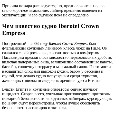
Причина пожара расследуется, но, предположительно, ею
стало короткое замыкание. Лайнер временно выведен из
эксплуатации, и его будущее пока не определено.
Чем известно судно Iberotel Crown
Empress
Построенный в 2004 году
Iberotel Crown Empress
был
флагманским круизным лайнером класса люкс на Ниле. Он
славился своей роскошью, элегантностью и комфортом.
Пассажирам предлагалось множество первоклассных удобств,
включая панорамные окна, великолепно обставленные каюты,
бассейн, солнечную террасу и массажный салон. Гости могли
насладиться блюдами высокой кухни, баром у бассейна и
сауной, что делало судно популярным среди туристов,
желающих с шиком исследовать древние чудеса Египта.
Власти Египта и круизные операторы сейчас изучают
инцидент. Скорее всего, учитывая произошедшее, протоколы
пожарной безопасности на круизных лайнерах, курсирующих
по Нилу, будут пересмотрены, чтобы лучше обеспечить
безопасность пассажиров и экипажа.