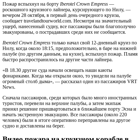
Пожар вспыхнул на борту
Iberotel Crown Empress
—
роскошного круизного лайнера, курсирующего по Нилу, —
вечером 28 октября, в первый день очередного круиза,
сообщает travelandtourworld.com. Несмотря на значительный
ущерб, нанесенный судну, все пассажиры были благополучно
эвакуированы, о пострадавших среди них не сообщается.
Iberotel Crown Empress
только начал свой 12-дневный круиз по
Нилу, когда около 18:15, предположительно, в баре на нижней
палубе (по другим данным, на кухне), вспыхнул пожар. Пламя
быстро распространилось на другие части лайнера.
«В 18.30 другие суда начали освещать наши каюты
фонариками. Когда мы открыли окно, то увидели на палубе
огромный столб дыма», — рассказал один из пассажиров VRT
News.
Сначала пассажиров, среди которых было много иностранных
туристов, перевели на верхние палубы, а затем экипаж
принял решение пришвартоваться в ближайшем порту Эсна и
начать экстренную эвакуацию. Все пассажиры (около 220
человек) были в итоге оперативно переправлены на другое
судно и доставлены на берег.
Видео пожара на круизном корабле в