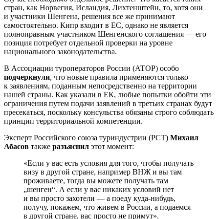
стран, как Норвегия, Исландия, Лихтенштейн, то, хотя они
и участники Шенгена, решения все же принимают
самостоятельно. Кипр входит в ЕС, однако не является
полноправным участником Шенгенского соглашения — его
позиция потребует отдельной проверки на уровне
национального законодательства.
В Ассоциации туроператоров России (АТОР) особо
подчеркнули
, что новые правила применяются только
к заявлениям, поданным непосредственно на территории
нашей страны. Как указали в ЕК, любые попытки обойти эти
ограничения путем подачи заявлений в третьих странах будут
пресекаться, поскольку консульства обязаны строго соблюдать
принцип территориальной компетенции.
Эксперт Российского союза туриндустрии (РСТ)
Михаил
Абасов
также
разъяснил
этот момент:
«Если у вас есть условия для того, чтобы получать
визу в другой стране, например ВНЖ и вы там
проживаете, тогда вы можете получать там
„шенген“. А если у вас никаких условий нет
и вы просто захотели — а поеду куда-нибудь,
получу, покажем, что живем в России, а подаемся
в другой стране, вас просто не примут».