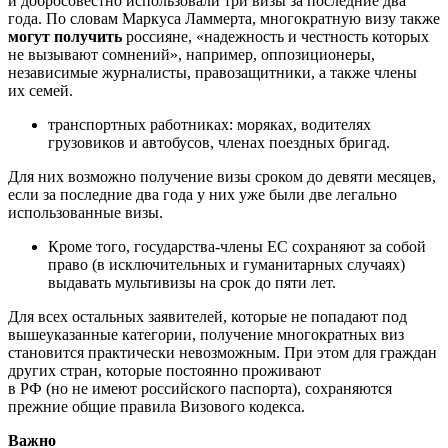
и добросовестно использовали три визы за последние два
года. По словам Маркуса Ламмерта, многократную визу также
могут получить
россияне, «надежность и честность которых
не вызывают сомнений», например, оппозиционеры,
независимые журналисты, правозащитники, а также члены
их семей.
транспортных работниках: моряках, водителях
грузовиков и автобусов, членах поездных бригад.
Для них возможно получение визы сроком до девяти месяцев,
если за последние два года у них уже были две легально
использованные визы.
Кроме того, государства-члены ЕС сохраняют за собой
право (в исключительных и гуманитарных случаях)
выдавать мультивизы на срок до пяти лет.
Для всех остальных заявителей, которые не попадают под
вышеуказанные категории, получение многократных виз
становится практически невозможным. При этом для граждан
других стран, которые постоянно проживают
в РФ (но не имеют российского паспорта), сохраняются
прежние общие правила Визового кодекса.
Важно