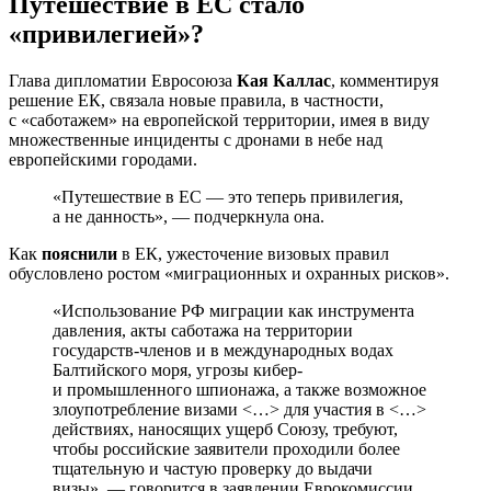
Путешествие в ЕС стало
«привилегией»?
Глава дипломатии Евросоюза
Кая Каллас
, комментируя
решение ЕК, связала новые правила, в частности,
с «саботажем» на европейской территории, имея в виду
множественные инциденты с дронами в небе над
европейскими городами.
«Путешествие в ЕС — это теперь привилегия,
а не данность», — подчеркнула она.
Как
пояснили
в ЕК, ужесточение визовых правил
обусловлено ростом «миграционных и охранных рисков».
«Использование РФ миграции как инструмента
давления, акты саботажа на территории
государств-членов и в международных водах
Балтийского моря, угрозы кибер-
и промышленного шпионажа, а также возможное
злоупотребление визами <…> для участия в <…>
действиях, наносящих ущерб Союзу, требуют,
чтобы российские заявители проходили более
тщательную и частую проверку до выдачи
визы», — говорится в заявлении Еврокомиссии.