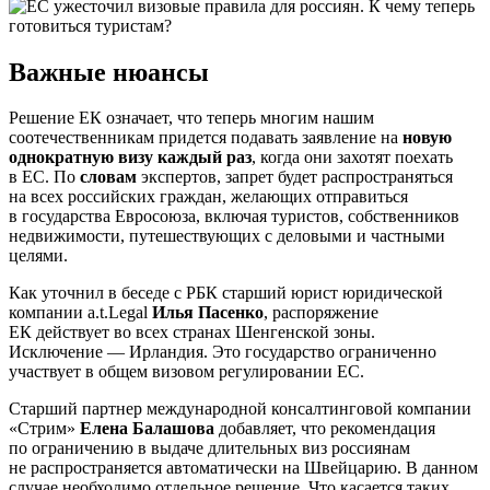
Важные нюансы
Решение ЕК означает, что теперь многим нашим
соотечественникам придется подавать заявление на
новую
однократную визу каждый раз
, когда они захотят поехать
в ЕС. По
словам
экспертов, запрет будет распространяться
на всех российских граждан, желающих отправиться
в государства Евросоюза, включая туристов, собственников
недвижимости, путешествующих с деловыми и частными
целями.
Как уточнил в беседе с РБК старший юрист юридической
компании a.t.Legal
Илья Пасенко
, распоряжение
ЕК действует во всех странах Шенгенской зоны.
Исключение — Ирландия. Это государство ограниченно
участвует в общем визовом регулировании ЕС.
Старший партнер международной консалтинговой компании
«Стрим»
Елена Балашова
добавляет, что рекомендация
по ограничению в выдаче длительных виз россиянам
не распространяется автоматически на Швейцарию. В данном
случае необходимо отдельное решение. Что касается таких