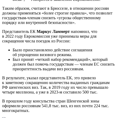
Таким образом, считают в Брюсселе, в отношении россиян
должны применяться «более строгие правила», что позволит
государствам-членам снизить «угрозы общественному
порядку или внутренней безопасности».
Представитель ЕК
Маркус Ламмерт
напомнил, что
в 2022 году Еврокомиссия уже принимала меры для
сокращения числа поездок из России:
Было приостановлено действие соглашения
об упрощении визового режима.
Был принят «четкий набор рекомендаций», который
должен был помочь государствам — членам ЕС снизить
приоритетность выдачи виз россиянам.
В результате, указал представитель ЕК, это привело
к заметному сокращению количества выданных гражданам
РФ шенгенских виз. Так, в 2019 году их число превышало
четыре миллиона, а уже в 2023-м составило 500 тыс.
В прошлом году консульства стран Шенгенской зоны
оформили россиянам 541,8 тыс. виз, из них почти 224 тыс.
многократных.