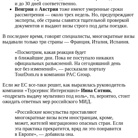
и до 30 дней соответственно.
Венгрия
и
Австрия
тоже имеют умеренные сроки
рассмотрения — около трех недель. Но, предупреждают
эксперты, обе страны славятся тщательной проверкой
документов и выдают визы строго под даты поездки.
В последнее время, говорят специалисты, многократные визы
выдавали только три страны — Франция, Италия, Испания.
«Посмотрим, какая реакция будет
в ближайшие дни. Пока не поступало никаких
официальных разъяснений. На сегодняшний день
все без изменений», — рассказали порталу
TourDom.ru в компании PAC Group.
Если же ЕС все-таки решит, как выразилась руководитель
компании «Турсервис Интернэшнл»
Инна Сотник
,
«подрезать выдачу мультивиз под ноль», то, вероятно, стоит
ожидать ответных мер российского МИД.
«Российские консульства проставляют
многократные визы всем иностранцам, кроме,
может, жителей миграционно опасных стран. Если
эта практика прекратится, вряд ли это понравится
в Европе», — добавила она.