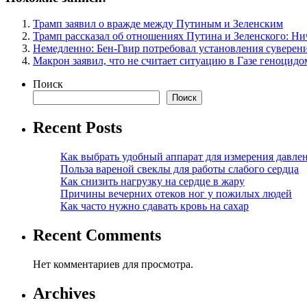
Трамп заявил о вражде между Путиным и Зеленским
Трамп рассказал об отношениях Путина и Зеленского: Ни
Немедленно: Бен-Гвир потребовал установления суверен
Макрон заявил, что не считает ситуацию в Газе геноцидо
Поиск
Поиск
Recent Posts
Как выбрать удобный аппарат для измерения давле
Польза вареной свеклы для работы слабого сердца
Как снизить нагрузку на сердце в жару
Причины вечерних отеков ног у пожилых людей
Как часто нужно сдавать кровь на сахар
Recent Comments
Нет комментариев для просмотра.
Archives