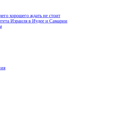
чего хорошего ждать не стоит
итета Израиля в Иудее и Самарии
м
ния