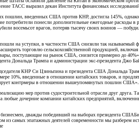
е Штаты ослабили давление на Китай в экономическом противо
нение ТАСС выразил декан Института финансовых исследований
ных пошлин, введенных США против КНР, достигла 145%, однако
ие потребители понесли дополнительные ежегодные расходы в ра
убили восемьсот врагов, потеряв тысячу своих воинов — побуд
ы пошли на уступки, в частности США снизили так называемый 
 расширить торговлю сельскохозяйственной продукцией, включа
 товары, поступающие на рынок США, снизится примерно до 40%
дента Дональда Трампа и администрации экс-президента Джо Бай
 председателя КНР Си Цзиньпина и президента США Дональда Тр
ере 10%, введенные в отношении китайских товаров, и продлят
ктирует контрмеры в отношении вышеупомянутых пошлин США».
реализацию мер против судостроительной отрасли друг друга. 
на любые дочерние компании китайских предприятий, включенн
 бизнесмен, дважды победивший на выборах президента СШАБио
м из самых эпатажных деятелей современности мы разберем исто
ше