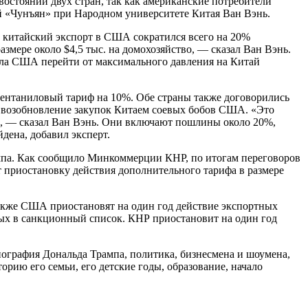
стоянии двух стран, так как американские потребители
 «Чунъян» при Народном университете Китая Ван Вэнь.
 китайский экспорт в США сократился всего на 20%
змере около $4,5 тыс. на домохозяйство, — сказал Ван Вэнь.
ила США перейти от максимального давления на Китай
фентаниловый тариф на 10%. Обе страны также договорились
я возобновление закупок Китаем соевых бобов США. «Это
», — сказал Ван Вэнь. Они включают пошлины около 20%,
дена, добавил эксперт.
ампа. Как сообщило Минкоммерции КНР, по итогам переговоров
 приостановку действия дополнительного тарифа в размере
Также США приостановят на один год действие экспортных
ых в санкционный список. КНР приостановит на один год
графия Дональда Трампа, политика, бизнесмена и шоумена,
рию его семьи, его детские годы, образование, начало