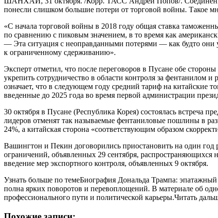
ШАНХАЙ, 31 октября. /Корр. ТАСС Андрей Попов/. Соединенны
понесли слишком большие потери от торговой войны. Такое м
«С начала торговой войны в 2018 году общая ставка таможен
по сравнению с пиковым значением, в то время как американск
— Эта ситуация с неоправданными потерями — как будто они 
к ограниченному сдерживанию».
Эксперт отметил, что после переговоров в Пусане обе сторон
укрепить сотрудничество в области контроля за фентанилом и
означает, что в следующем году средний тариф на китайские
введенные до 2025 года во время первой администрации прези
30 октября в Пусане (Республика Корея) состоялась встреча
лидеров отменят так называемые фентаниловые пошлины в разм
24%, а китайская сторона «соответствующим образом скорре
Вашингтон и Пекин договорились приостановить на один год 
ограничений, объявленных 29 сентября, распространяющихся 
введение мер экспортного контроля, объявленных 9 октября.
Узнать больше по темеБиография Дональда Трампа: эпатажный
полна ярких поворотов и перевоплощений. В материале об одно
профессионального пути и политической карьеры.Читать даль
Похожие записи: