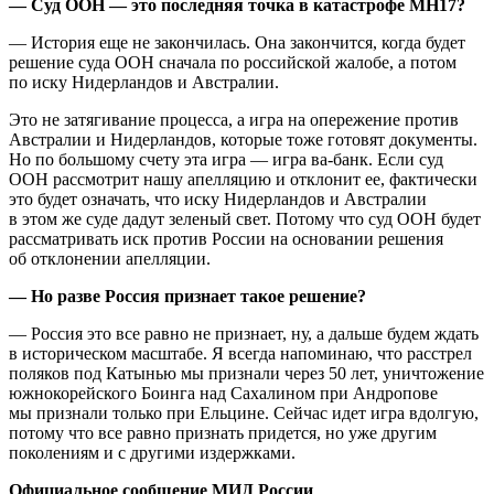
— Суд ООН — это последняя точка в катастрофе МН17?
— История еще не закончилась. Она закончится, когда будет
решение суда ООН сначала по российской жалобе, а потом
по иску Нидерландов и Австралии.
Это не затягивание процесса, а игра на опережение против
Австралии и Нидерландов, которые тоже готовят документы.
Но по большому счету эта игра — игра ва-банк. Если суд
ООН рассмотрит нашу апелляцию и отклонит ее, фактически
это будет означать, что иску Нидерландов и Австралии
в этом же суде дадут зеленый свет. Потому что суд ООН будет
рассматривать иск против России на основании решения
об отклонении апелляции.
— Но разве Россия признает такое решение?
— Россия это все равно не признает, ну, а дальше будем ждать
в историческом масштабе. Я всегда напоминаю, что расстрел
поляков под Катынью мы признали через 50 лет, уничтожение
южнокорейского Боинга над Сахалином при Андропове
мы признали только при Ельцине. Сейчас идет игра вдолгую,
потому что все равно признать придется, но уже другим
поколениям и с другими издержками.
Официальное сообщение МИД России