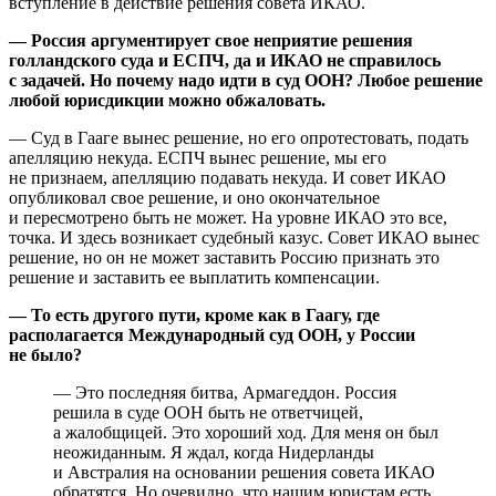
вступление в действие решения совета ИКАО.
— Россия аргументирует свое неприятие решения
голландского суда и ЕСПЧ, да и ИКАО не справилось
с задачей. Но почему надо идти в суд ООН? Любое решение
любой юрисдикции можно обжаловать.
— Суд в Гааге вынес решение, но его опротестовать, подать
апелляцию некуда. ЕСПЧ вынес решение, мы его
не признаем, апелляцию подавать некуда. И совет ИКАО
опубликовал свое решение, и оно окончательное
и пересмотрено быть не может. На уровне ИКАО это все,
точка. И здесь возникает судебный казус. Совет ИКАО вынес
решение, но он не может заставить Россию признать это
решение и заставить ее выплатить компенсации.
— То есть другого пути, кроме как в Гаагу, где
располагается Международный суд ООН, у России
не было?
— Это последняя битва, Армагеддон. Россия
решила в суде ООН быть не ответчицей,
а жалобщицей. Это хороший ход. Для меня он был
неожиданным. Я ждал, когда Нидерланды
и Австралия на основании решения совета ИКАО
обратятся. Но очевидно, что нашим юристам есть