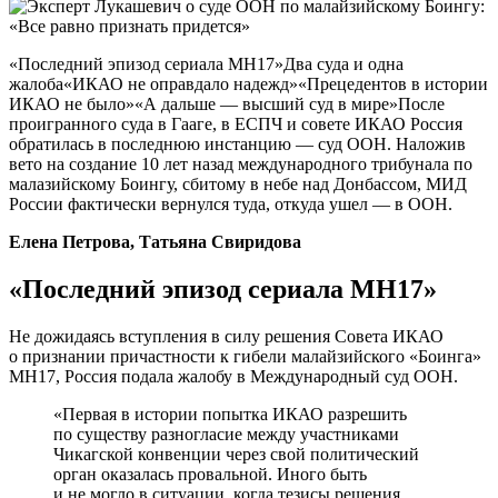
«Последний эпизод сериала МН17»Два суда и одна
жалоба«ИКАО не оправдало надежд»«Прецедентов в истории
ИКАО не было»«А дальше — высший суд в мире»После
проигранного суда в Гааге, в ЕСПЧ и совете ИКАО Россия
обратилась в последнюю инстанцию — суд ООН. Наложив
вето на создание 10 лет назад международного трибунала по
малазийскому Боингу, сбитому в небе над Донбассом, МИД
России фактически вернулся туда, откуда ушел — в ООН.
Елена Петрова, Татьяна Свиридова
«Последний эпизод сериала МН17»
Не дожидаясь вступления в силу решения Совета ИКАО
о признании причастности к гибели малайзийского «Боинга»
МН17, Россия подала жалобу в Международный суд ООН.
«Первая в истории попытка ИКАО разрешить
по существу разногласие между участниками
Чикагской конвенции через свой политический
орган оказалась провальной. Иного быть
и не могло в ситуации, когда тезисы решения