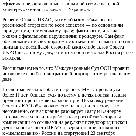
«факты», предоставленные главным образом еще одной
заинтересованной стороной — Украиной.
Решение Совета ИКАО, таким образом, обжаловано
российской стороной по всем аспектам — по основаниям
юрисдикции, применимому праву, фактологии, а также
в связи с фатальными нарушениями процедуры. Сам факт
обжалования никоим образом не означает легитимизацию или
признание российской стороной каких-либо актов Совета
ИКАО по данному делу, о ничтожности которых Россия ранее
заявляла.
Рассчитываем на то, что Международный Суд ООН проявит
исключительно беспристрастный подход в этом резонансном
деле.
После трагических событий с рейсом MH17 прошло уже
более 11 лет. Однако, судя по всему, в целях поиска правды
предстоит пройти еще большой путь. Поскольку решение
Совета ИКАО обжаловано, оно не вступило в силу. Это,
несомненно, сейчас крайне разочарует Гаагу и Канберру,
которые уже успели потребовать от российской стороны
компенсации со ссылками на результат псевдоюридической
деятельности Совета ИКАО и, вероятно, приготовились
к «шельмованию» России на стартующей 23 сентября