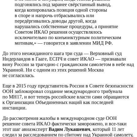
подгонялись под заранее свёрстанный вывод,
когда копировалась позиция одной стороны
в споре и напрочь отбрасывались или
передёргивались доводы другой, когда
нарушались собственные процедуры, а принятие
Советом ИКАО решения осуществлялось
исключительно по конъюнктурным политическим
мотивам,» — говорится в заявлении МИД РФ.
До этого неожиданного шага три суда — Верховный суд
Нидерландов в Гааге, ЕСПЧ и совет ИКАО — признавали
вину России за трагедию с гражданским самолетом в небе над
Украиной. Ни с одним из этих решений Москва
не согласилась.
Еще в 2015 году представитель России в Совете безопасности
ООН заблокировал создание международного трибунала
по МН17, и вот теперь российские власти сами обращаются
к Организации Объединенных наций как последней
инстанции.
До рассмотрения жалобы в международном суде ООН
решение совета ИКАО фактически заморожено, и все-таки
этот шаг авиаэксперт
Вадим Лукашевич
, который 11 лет
следил за расследованием по сбитому над Украиной самолету,