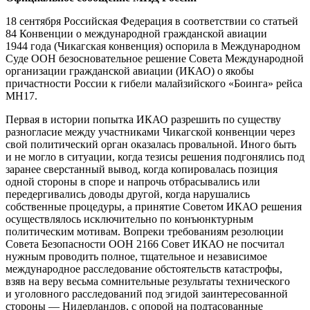
18 сентября Российская Федерация в соответствии со статьей
84 Конвенции о международной гражданской авиации
1944 года (Чикагская конвенция) оспорила в Международном
Суде ООН безосновательное решение Совета Международной
организации гражданской авиации (ИКАО) о якобы
причастности России к гибели малайзийского «Боинга» рейса
MH17.
Первая в истории попытка ИКАО разрешить по существу
разногласие между участниками Чикагской конвенции через
свой политический орган оказалась провальной. Иного быть
и не могло в ситуации, когда тезисы решения подгонялись под
заранее сверстанный вывод, когда копировалась позиция
одной стороны в споре и напрочь отбрасывались или
передергивались доводы другой, когда нарушались
собственные процедуры, а принятие Советом ИКАО решения
осуществлялось исключительно по конъюнктурным
политическим мотивам. Вопреки требованиям резолюции
Совета Безопасности ООН 2166 Совет ИКАО не посчитал
нужным проводить полное, тщательное и независимое
международное расследование обстоятельств катастрофы,
взяв на веру весьма сомнительные результаты технического
и уголовного расследований под эгидой заинтересованной
стороны — Нидерландов, с опорой на подтасованные