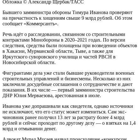
Обложка © Александр Щербак/ТАСС
Бывшего замминистра обороны Тимура Иванова проверяют
на причастность к хищениям свыше 9 млрд рублей. Об этом
сообщает «Коммерсантъ».
Речь идёт о расследовании, связанном со строительными
контрактами Минобороны в 2020–2021 годах. По версии
следствия, средства были похищены при возведении объектов
в Хакасии, Мурманской области, Тыве, а также для
Иркутского суворовского училища и частей РВСН в
Новосибирской области.
Фигурантами дела уже стали бывшие руководители военных
строительных управлений и бизнесмены. Несколько из них
заключили досудебные соглашения о сотрудничестве и дают
показания. В их числе — первый замминистра строительства
ДНР Юлия Мерваезова, арестованная в июле.
Иванова уже допрашивали как свидетеля, однако источники
не исключают, что его статус может измениться. Сам экс-
чиновник ранее получил 13 лет за растрату более 4 млрд
рублей и сейчас проходит по другому делу — о взятках на 1,4
млрд и отмывании денег.
Адвокат Мурад Мусаев назвал происходящее «конкурсом