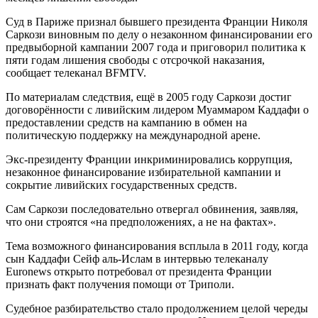
Суд в Париже признал бывшего президента Франции Николя
Саркози виновным по делу о незаконном финансировании его
предвыборной кампании 2007 года и приговорил политика к
пяти годам лишения свободы с отсрочкой наказания,
сообщает телеканал BFMTV.
По материалам следствия, ещё в 2005 году Саркози достиг
договорённости с ливийским лидером Муаммаром Каддафи о
предоставлении средств на кампанию в обмен на
политическую поддержку на международной арене.
Экс-президенту Франции инкриминировались коррупция,
незаконное финансирование избирательной кампании и
сокрытие ливийских государственных средств.
Сам Саркози последовательно отвергал обвинения, заявляя,
что они строятся «на предположениях, а не на фактах».
Тема возможного финансирования всплыла в 2011 году, когда
сын Каддафи Сейф аль-Ислам в интервью телеканалу
Euronews открыто потребовал от президента Франции
признать факт получения помощи от Триполи.
Судебное разбирательство стало продолжением целой череды