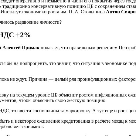
сходит оперативно и незаметно в части его покрытия через гос
ть традиционно консервативную позицию ЦБ с сохранением ставк
 Института экономики роста им. П. А. Столыпина
Антон Свири
 НДС +2%
й
Алексей Примак
полагает, что правильным решением Центроб
тя бы на полпроцента, это значит, что ситуация в экономике п
пока не ждут. Причина — целый ряд проинфляционных факторов
тавку на текущем уровне ЦБ объяснит ростом инфляционных ожи
гументов, чтобы объяснить свою жесткую позицию.
ДС, то ввести госпошлины за маркировку. А тут еще и рост це
ыть и некоторое оживление кредитования в расчете месяц к мес
добавляет экономист.