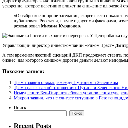
Директор аудиторско-консалтинговой группы «Юникон»
Миха
ускорение, которое негативно влияет на снижение ключевой ста
«Октябрьское опорное заседание, скорее всего покажет 
публиковать Росстат и, в купе с другими факторами, из
резюмировал
Михаил Курдюков.
Управляющий директор инвесткомпании «Риком-Траст»
Дмит
А тем временем жесткий сценарий ДКП продолжает ставить по
бизнес, для которого слишком дорогие деньги делают неподъе
Похожие записи:
Трамп заявил о вражде между Путиным и Зеленским
Трамп рассказал об отношениях Путина и Зеленского: Ни
Немедленно: Бен-Гвир потребовал установления суверен
Макрон заявил, что не считает ситуацию в Газе геноцидо
Поиск
Поиск
Recent Posts