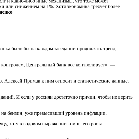
долг и какие-либо иные механизмы, что тоже может
и или снижением на 1%. Хотя экономика требует более
денко
.
анка было бы на каждом заседании продолжать тренд
од контролем, Центральный банк все контролирует», —
. Алексей Примак к ним относит и статистические данные,
даний. И если у россиян достаточно причин, чтобы не верить
н на бензин, уже превысивший уровень инфляции.
яцу, хотя в годовом выражении темпы его роста