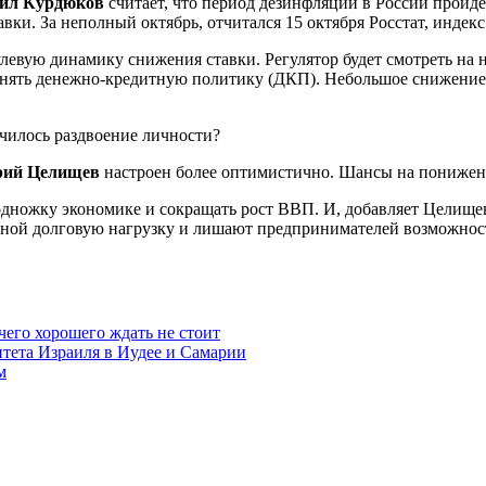
ил Курдюков
считает, что период дезинфляции в России пройде
вки. За неполный октябрь, отчитался 15 октября Росстат, индек
нулевую динамику снижения ставки. Регулятор будет смотреть н
менять денежно-кредитную политику (ДКП). Небольшое снижение
рий Целищев
настроен более оптимистично. Шансы на понижен
дножку экономике и сокращать рост ВВП. И, добавляет Целищев
мной долговую нагрузку и лишают предпринимателей возможности
чего хорошего ждать не стоит
итета Израиля в Иудее и Самарии
м