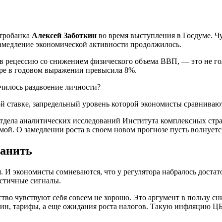
нтробанка
Алексей Заботкин
во время выступления в Госдуме. Чу
 замедление экономической активности продолжилось.
 в рецессию со снижением физического объема ВВП, — это не г
бре в годовом выражении превысила 8%.
й ставке, запредельный уровень которой экономисты сравнивают 
отдела аналитических исследований Института комплексных стр
имой. О замедлении роста в своем новом прогнозе пусть волнуе
ранить
ря. И экономисты сомневаются, что у регулятора набралось дост
стичные сигналы.
во чувствуют себя совсем не хорошо. Это аргумент в пользу с
ин, тарифы, а еще ожидания роста налогов. Такую инфляцию ЦБ