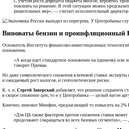
С учетом роста дефицита бюджета многое, вероятно, прои
повлиять на решение. В этой ситуации можно предсказа
решительных мер», — считает исполнительный директор
Виноваты бензин и проинфляционный
Основатель Института финансово-инвестиционных технологи
понижения.
«А когда идет стандартное понижение на единичку или хо
говорит Примак.
Но даже символического снижения ключевой ставки эксперты 
и ожидаемый рост налогов, и геополитические риски.
К. э. н.
Сергей Заверский
добавляет, что решение сохранить с
в скорое снижение цен, то и у Центробанка — целый вагон ар
Конечно, виноват Минфин, предлагающий то повысить на 2% Н
«Для ЦБ также фактором против снижения ставки может б
продолжают сокращаться во всех базовых сегментах», — 