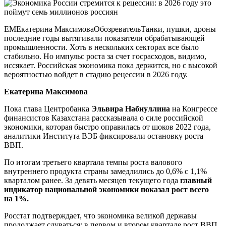
ЕМЕкатерина МаксимоваОбозревательТанки, пушки, дроны
последние годы вытягивали показатели обрабатывающей
промышленности. Хоть в нескольких секторах все было
стабильно. Но импульс роста за счет госрасходов, видимо,
иссякает. Российская экономика пока держится, но с высокой
вероятностью войдет в стадию рецессии в 2026 году.
Екатерина Максимова
Пока глава Центробанка
Эльвира Набиуллина
на Конгрессе
финансистов Казахстана рассказывала о силе российской
экономики, которая быстро оправилась от шоков 2022 года,
аналитики Института ВЭБ фиксировали остановку роста
ВВП.
По итогам третьего квартала темпы роста валового
внутреннего продукта страны замедлились до 0,6% с 1,1%
кварталом ранее. За девять месяцев текущего года
главный
индикатор национальной экономики показал рост всего
на 1%.
Росстат подтверждает, что экономика великой державы
продолжает сдуваться: в первом и втором квартале рост ВВП