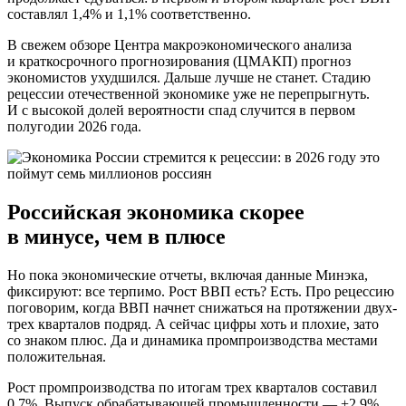
составлял 1,4% и 1,1% соответственно.
В свежем обзоре Центра макроэкономического анализа
и краткосрочного прогнозирования (ЦМАКП) прогноз
экономистов ухудшился. Дальше лучше не станет. Стадию
рецессии отечественной экономике уже не перепрыгнуть.
И с высокой долей вероятности спад случится в первом
полугодии 2026 года.
Российская экономика скорее
в минусе, чем в плюсе
Но пока экономические отчеты, включая данные Минэка,
фиксируют: все терпимо. Рост ВВП есть? Есть. Про рецессию
поговорим, когда ВВП начнет снижаться на протяжении двух-
трех кварталов подряд. А сейчас цифры хоть и плохие, зато
со знаком плюс. Да и динамика промпроизводства местами
положительная.
Рост промпроизводства по итогам трех кварталов составил
0,7%. Выпуск обрабатывающей промышленности — +2,9%,