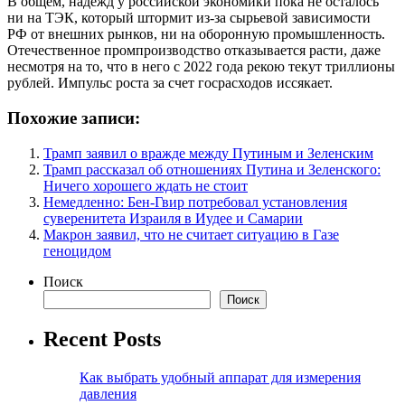
В общем, надежд у российской экономики пока не осталось
ни на ТЭК, который штормит из-за сырьевой зависимости
РФ от внешних рынков, ни на оборонную промышленность.
Отечественное промпроизводство отказывается расти, даже
несмотря на то, что в него с 2022 года рекою текут триллионы
рублей. Импульс роста за счет госрасходов иссякает.
Похожие записи:
Трамп заявил о вражде между Путиным и Зеленским
Трамп рассказал об отношениях Путина и Зеленского:
Ничего хорошего ждать не стоит
Немедленно: Бен-Гвир потребовал установления
суверенитета Израиля в Иудее и Самарии
Макрон заявил, что не считает ситуацию в Газе
геноцидом
Поиск
Поиск
Recent Posts
Как выбрать удобный аппарат для измерения
давления