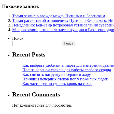
Похожие записи:
Трамп заявил о вражде между Путиным и Зеленским
Трамп рассказал об отношениях Путина и Зеленского: Ни
Немедленно: Бен-Гвир потребовал установления суверен
Макрон заявил, что не считает ситуацию в Газе геноцидо
Поиск
Поиск
Recent Posts
Как выбрать удобный аппарат для измерения давле
Польза вареной свеклы для работы слабого сердца
Как снизить нагрузку на сердце в жару
Причины вечерних отеков ног у пожилых людей
Как часто нужно сдавать кровь на сахар
Recent Comments
Нет комментариев для просмотра.