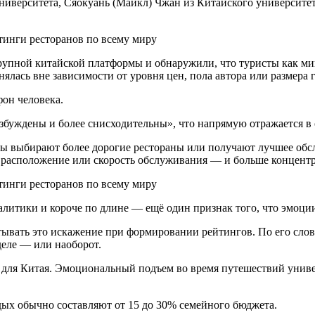
верситета, Сяокуань (Майкл) Чжан из Китайского университета
крупной китайской платформы и обнаружили, что туристы как м
лась вне зависимости от уровня цен, пола автора или размера г
он человека.
збуждены и более снисходительны», что напрямую отражается в 
ты выбирают более дорогие рестораны или получают лучшее обсл
расположение или скорость обслуживания — и больше концентр
литики и короче по длине — ещё один признак того, что эмоции
ывать это искажение при формировании рейтингов. По его слов
деле — или наоборот.
для Китая. Эмоциональный подъем во время путешествий универ
тдых обычно составляют от 15 до 30% семейного бюджета.