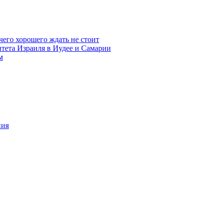
чего хорошего ждать не стоит
итета Израиля в Иудее и Самарии
м
ния