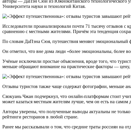
авторы — ДаПэн Сюй из Южнокитайского технологического уни
Университета науки и технологий Китая.
Исследователи проанализировали почти 71 тысячу отзывов с 
сравнению с местными жителями. Причём эта тенденция сохраня
По словам ДаПэна Сюя, путешествия меняют эмоциональный ф
Он отметил, что вне дома люди «более эмоциональны, более во
Учёные исключили простые объяснения, вроде того, что турис
меньше обращают внимание на практические факторы — цену, 
Отзывы туристов также чаще содержат фотографии, меньше ана
Сяокуань Чжан подчеркнул, что онлайн-платформам стоит учит
может казаться местным жителям лучше, чем он есть на самом 
Авторы уверены, что полученные выводы актуальны не только 
рейтинги ресторанов в любой стране.
Ранее мы рассказывали о том, что средние траты россиян на о