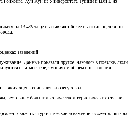
 Гонконга, Хун Хун из Университета Тунцзи и Цян Е из
инимум на 13,4% чаще выставляют более высокие оценки по
орода.
оценках заведений.
уживание. Данные показали другое: находясь в поездке, люди
ируются на атмосфере, эмоциях и общем впечатлении.
 в таких оценках играют ключевую роль.
ам, ресторан с большим количеством туристических отзывов
сален, а значит, «туристическое искажение» может влиять на