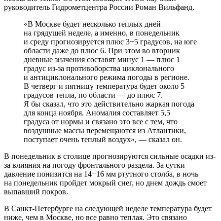
руководитель Гидрометцентра России Роман Вильфанд.
«В Москве будет несколько теплых дней
на грядущей неделе, а именно, в понедельник
и среду прогнозируется плюс 3−5 градусов, на юге
области даже до плюс 6. При этом во вторник
дневные значения составят минус 1 — плюс 1
градус из-за противоборства циклонального
и антициклонального режима погоды в регионе.
В четверг и пятницу температура будет около 5
градусов тепла, по области — до плюс 7.
Я бы сказал, что это действительно жаркая погода
для конца ноября. Аномалия составляет 5,5
градуса от нормы и связано это все с тем, что
воздушные массы перемещаются из Атлантики,
поступает очень теплый воздух», — сказал он.
В понедельник в столице прогнозируются сильные осадки из-
за влияния на погоду фронтального раздела. За сутки
давление понизится на 14−16 мм ртутного столба, в ночь
на понедельник пройдет мокрый снег, но днем дождь смоет
выпавший покров.
В Санкт-Петербурге на следующей неделе температура будет
ниже, чем в Москве, но все равно теплая. Это связано