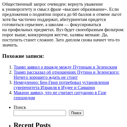
Общественный запрос очевиден: вернуть уважение
к университету и смысл фразе «высшее образование». Если
предложения о поднятии порога до 60 баллов и отмене льгот
хотя бы частично поддержат, абитуриентам придется
готовиться серьезнее, а школам — фокусироваться
на профильных предметах. Вуз будет своеобразным фильтром:
порог выше, конкуренция жестче, халявы меньше. Да,
поступить станет сложнее. Зато диплом снова начнет что-то
значить.
Похожие записи:
Трамп заявил о вражде между Путиным и Зеленским
Трамп рассказал об отношениях Путина и Зеленского:
Ничего хорошего ждать не стоит
Немедленно: Бен-Гвир потребовал установления
суверенитета Израиля в Иудее и Самарии
Макрон заявил, что не считает ситуацию в Газе
геноцидом
Поиск
Поиск
Recent Posts