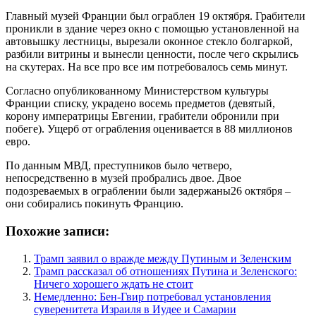
Главный музей Франции был ограблен 19 октября. Грабители
проникли в здание через окно с помощью установленной на
автовышку лестницы, вырезали оконное стекло болгаркой,
разбили витрины и вынесли ценности, после чего скрылись
на скутерах. На все про все им потребовалось семь минут.
Согласно опубликованному Министерством культуры
Франции списку, украдено восемь предметов (девятый,
корону императрицы Евгении, грабители обронили при
побеге). Ущерб от ограбления оценивается в 88 миллионов
евро.
По данным МВД, преступников было четверо,
непосредственно в музей пробрались двое. Двое
подозреваемых в ограблении были задержаны26 октября –
они собирались покинуть Францию.
Похожие записи:
Трамп заявил о вражде между Путиным и Зеленским
Трамп рассказал об отношениях Путина и Зеленского:
Ничего хорошего ждать не стоит
Немедленно: Бен-Гвир потребовал установления
суверенитета Израиля в Иудее и Самарии