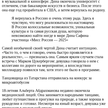
в музыкальной и киносфере. Дина окончила университет с
отличием, став бакалавром искусств и бизнеса. После этого
она еще год проработала в США, а затем вернулась на родину.
Я вернулась в Россию и очень этому рада. Здесь я
чувствую, что могу реализоваться по-настоящему.
В России колоссальные возможности, уникальная
культура и та самая русская душа, которую
невозможно найти нигде в мире Дина Сафина
участница «Мисс Россия — 2025»
Самой необычной своей чертой Дина считает интуицию.
«Часто то, о чем я говорю, очень быстро проявляется в
реальности», — призналась она. Самым ярким случаем стала
встреча с Марком Цукербергом: девушка говорила о нем с
коллегами по дороге на мероприятие, а впоследствии
миллиардер появился там, хотя этого не было в программе.
Танцовщица из Татарстана отправилась на конкурс за
микроавтобусом
18-летняя Альберта Абдрахманова недавно окончила
медицинский лицей. Она занимается народными танцами,
любит путешествия и прогулки на природе, а также хороша в
рукоделии и готовке. Несмотря на юный возраст, девушка уже
преподает в модельной школе.