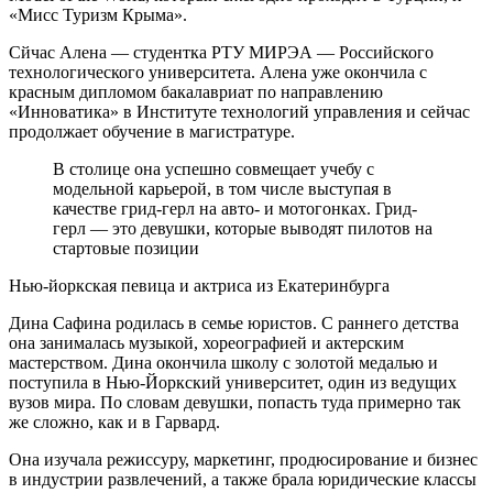
«Мисс Туризм Крыма».
Сйчас Алена — студентка РТУ МИРЭА — Российского
технологического университета. Алена уже окончила с
красным дипломом бакалавриат по направлению
«Инноватика» в Институте технологий управления и сейчас
продолжает обучение в магистратуре.
В столице она успешно совмещает учебу с
модельной карьерой, в том числе выступая в
качестве грид-герл на авто- и мотогонках. Грид-
герл — это девушки, которые выводят пилотов на
стартовые позиции
Нью-йоркская певица и актриса из Екатеринбурга
Дина Сафина родилась в семье юристов. С раннего детства
она занималась музыкой, хореографией и актерским
мастерством. Дина окончила школу с золотой медалью и
поступила в Нью-Йоркский университет, один из ведущих
вузов мира. По словам девушки, попасть туда примерно так
же сложно, как и в Гарвард.
Она изучала режиссуру, маркетинг, продюсирование и бизнес
в индустрии развлечений, а также брала юридические классы