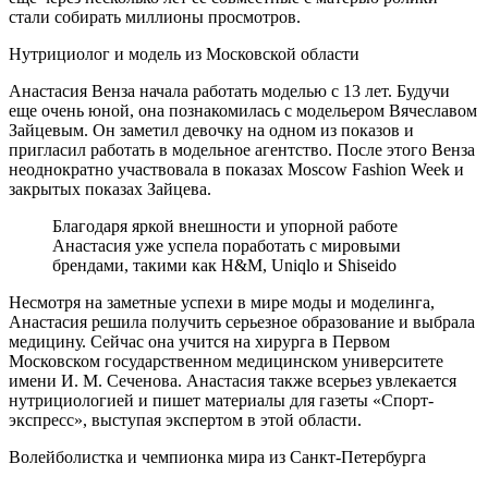
стали собирать миллионы просмотров.
Нутрициолог и модель из Московской области
Анастасия Венза начала работать моделью с 13 лет. Будучи
еще очень юной, она познакомилась с модельером Вячеславом
Зайцевым. Он заметил девочку на одном из показов и
пригласил работать в модельное агентство. После этого Венза
неоднократно участвовала в показах Moscow Fashion Week и
закрытых показах Зайцева.
Благодаря яркой внешности и упорной работе
Анастасия уже успела поработать с мировыми
брендами, такими как H&M, Uniqlo и Shiseido
Несмотря на заметные успехи в мире моды и моделинга,
Анастасия решила получить серьезное образование и выбрала
медицину. Сейчас она учится на хирурга в Первом
Московском государственном медицинском университете
имени И. М. Сеченова. Анастасия также всерьез увлекается
нутрициологией и пишет материалы для газеты «Спорт-
экспресс», выступая экспертом в этой области.
Волейболистка и чемпионка мира из Санкт-Петербурга