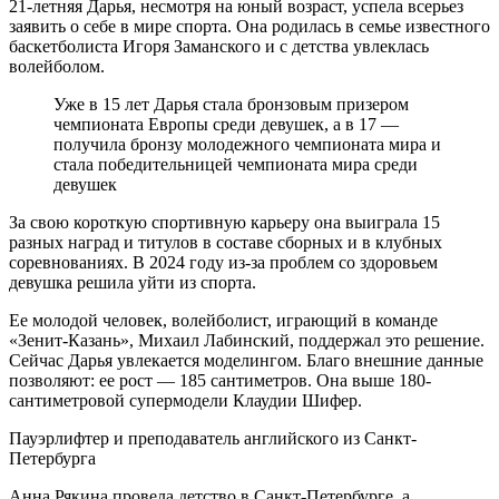
21-летняя Дарья, несмотря на юный возраст, успела всерьез
заявить о себе в мире спорта. Она родилась в семье известного
баскетболиста Игоря Заманского и с детства увлеклась
волейболом.
Уже в 15 лет Дарья стала бронзовым призером
чемпионата Европы среди девушек, а в 17 —
получила бронзу молодежного чемпионата мира и
стала победительницей чемпионата мира среди
девушек
За свою короткую спортивную карьеру она выиграла 15
разных наград и титулов в составе сборных и в клубных
соревнованиях. В 2024 году из-за проблем со здоровьем
девушка решила уйти из спорта.
Ее молодой человек, волейболист, играющий в команде
«Зенит-Казань», Михаил Лабинский, поддержал это решение.
Сейчас Дарья увлекается моделингом. Благо внешние данные
позволяют: ее рост — 185 сантиметров. Она выше 180-
сантиметровой супермодели Клаудии Шифер.
Пауэрлифтер и преподаватель английского из Санкт-
Петербурга
Анна Рякина провела детство в Санкт-Петербурге, а