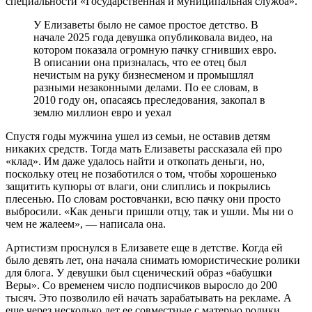
специальности «Государственная и муниципальная служба».
У Елизаветы было не самое простое детство. В
начале 2025 года девушка опубликовала видео, на
котором показала огромную пачку сгнивших евро.
В описании она призналась, что ее отец был
нечистым на руку бизнесменом и промышлял
разными незаконными делами. По ее словам, в
2010 году он, опасаясь преследования, закопал в
землю миллион евро и уехал
Спустя годы мужчина ушел из семьи, не оставив детям
никаких средств. Тогда мать Елизаветы рассказала ей про
«клад». Им даже удалось найти и откопать деньги, но,
поскольку отец не позаботился о том, чтобы хорошенько
защитить купюры от влаги, они слиплись и покрылись
плесенью. По словам ростовчанки, всю пачку они просто
выбросили. «Как деньги пришли отцу, так и ушли. Мы ни о
чем не жалеем», — написала она.
Артистизм проснулся в Елизавете еще в детстве. Когда ей
было девять лет, она начала снимать юмористические ролики
для блога. У девушки был сценический образ «бабушки
Веры». Со временем число подписчиков выросло до 200
тысяч. Это позволило ей начать зарабатывать на рекламе. А
еще через несколько лет ее совместные с матерью ролики