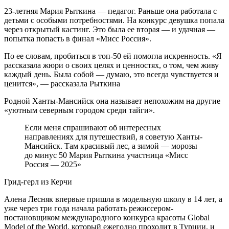
23-летняя Мария Рыткина — педагог. Раньше она работала с
детьми с особыми потребностями. На конкурс девушка попала
через открытый кастинг. Это была ее вторая — и удачная —
попытка попасть в финал «Мисс Россия».
По ее словам, пробиться в топ-50 ей помогла искренность. «Я
рассказала жюри о своих целях и ценностях, о том, чем живу
каждый день. Была собой — думаю, это всегда чувствуется и
ценится», — рассказала Рыткина
Родной Ханты-Мансийск она называет непохожим на другие
«уютным северным городом среди тайги».
Если меня спрашивают об интересных
направлениях для путешествий, я советую Ханты-
Мансийск. Там красивый лес, а зимой — морозы
до минус 50 Мария Рыткина участница «Мисс
Россия — 2025»
Грид-герл из Керчи
Алена Лесняк впервые пришла в модельную школу в 14 лет, а
уже через три года начала работать режиссером-
постановщиком международного конкурса красоты Global
Model of the World, который ежегодно проходит в Турции, и