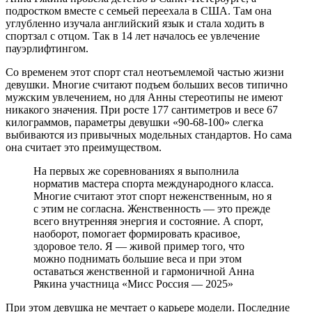
подростком вместе с семьей переехала в США. Там она
углубленно изучала английский язык и стала ходить в
спортзал с отцом. Так в 14 лет началось ее увлечение
пауэрлифтингом.
Со временем этот спорт стал неотъемлемой частью жизни
девушки. Многие считают подъем больших весов типично
мужским увлечением, но для Анны стереотипы не имеют
никакого значения. При росте 177 сантиметров и весе 67
килограммов, параметры девушки «90-68-100» слегка
выбиваются из привычных модельных стандартов. Но сама
она считает это преимуществом.
На первых же соревнованиях я выполнила
норматив мастера спорта международного класса.
Многие считают этот спорт неженственным, но я
с этим не согласна. Женственность — это прежде
всего внутренняя энергия и состояние. А спорт,
наоборот, помогает формировать красивое,
здоровое тело. Я — живой пример того, что
можно поднимать большие веса и при этом
оставаться женственной и гармоничной Анна
Рякина участница «Мисс Россия — 2025»
При этом девушка не мечтает о карьере модели. Последние