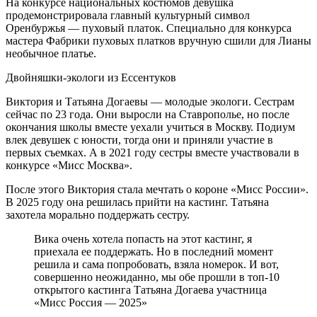
На конкурсе национальных костюмов девушка
продемонстрировала главный культурный символ
Оренбуржья — пуховый платок. Специально для конкурса
мастера Фабрики пуховых платков вручную сшили для Лианы
необычное платье.
Двойняшки-экологи из Ессентуков
Виктория и Татьяна Догаевы — молодые экологи. Сестрам
сейчас по 23 года. Они выросли на Ставрополье, но после
окончания школы вместе уехали учиться в Москву. Подиум
влек девушек с юности, тогда они и приняли участие в
первых съемках. А в 2021 году сестры вместе участвовали в
конкурсе «Мисс Москва».
После этого Виктория стала мечтать о короне «Мисс России».
В 2025 году она решилась прийти на кастинг. Татьяна
захотела морально поддержать сестру.
Вика очень хотела попасть на этот кастинг, я
приехала ее поддержать. Но в последний момент
решила и сама попробовать, взяла номерок. И вот,
совершенно неожиданно, мы обе прошли в топ-10
открытого кастинга Татьяна Догаева участница
«Мисс Россия — 2025»