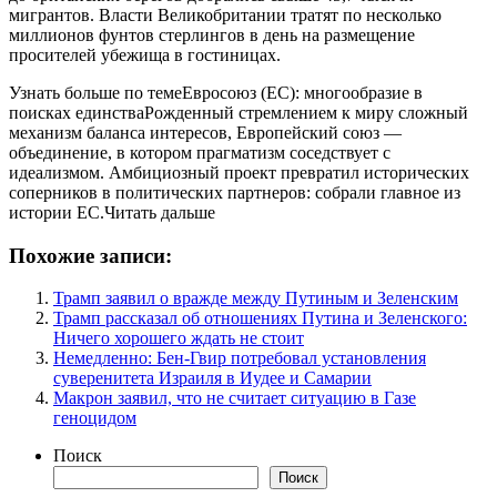
мигрантов. Власти Великобритании тратят по несколько
миллионов фунтов стерлингов в день на размещение
просителей убежища в гостиницах.
Узнать больше по темеЕвросоюз (ЕС): многообразие в
поисках единстваРожденный стремлением к миру сложный
механизм баланса интересов, Европейский союз —
объединение, в котором прагматизм соседствует с
идеализмом. Амбициозный проект превратил исторических
соперников в политических партнеров: собрали главное из
истории ЕС.Читать дальше
Похожие записи:
Трамп заявил о вражде между Путиным и Зеленским
Трамп рассказал об отношениях Путина и Зеленского:
Ничего хорошего ждать не стоит
Немедленно: Бен-Гвир потребовал установления
суверенитета Израиля в Иудее и Самарии
Макрон заявил, что не считает ситуацию в Газе
геноцидом
Поиск
Поиск