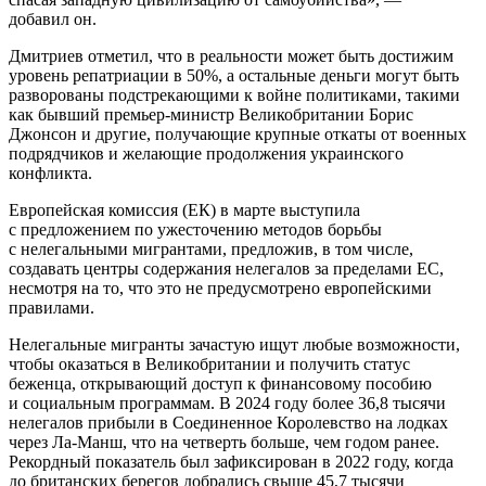
добавил он.
Дмитриев отметил, что в реальности может быть достижим
уровень репатриации в 50%, а остальные деньги могут быть
разворованы подстрекающими к войне политиками, такими
как бывший премьер-министр Великобритании Борис
Джонсон и другие, получающие крупные откаты от военных
подрядчиков и желающие продолжения украинского
конфликта.
Европейская комиссия (ЕК) в марте выступила
с предложением по ужесточению методов борьбы
с нелегальными мигрантами, предложив, в том числе,
создавать центры содержания нелегалов за пределами ЕС,
несмотря на то, что это не предусмотрено европейскими
правилами.
Нелегальные мигранты зачастую ищут любые возможности,
чтобы оказаться в Великобритании и получить статус
беженца, открывающий доступ к финансовому пособию
и социальным программам. В 2024 году более 36,8 тысячи
нелегалов прибыли в Соединенное Королевство на лодках
через Ла-Манш, что на четверть больше, чем годом ранее.
Рекордный показатель был зафиксирован в 2022 году, когда
до британских берегов добрались свыше 45,7 тысячи