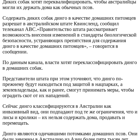
Диких собак хотят переквалифицировать, чтобы австралийцы
могли их держать дома как обычных псов.
Содержать диких собак динго в качестве домашних питомцев
разрешат в австралийском штате Квинсленд, сообщил
телеканал ABC.»Правительство штата рассматривает
возможность внесения изменений в стандарты биологической
безопасности, устраняющих препятствия для содержания
динго в качестве домашних питомцев», – говорится в
сообщении.
По данным канала, власти хотят переклассифицировать динго
в домашних собак.
Представители штата при этом уточняют, что динго по-
прежнему будут находиться под защитой в нацпарках, а
землевладельцы, как и ранее, смогут принимать меры, чтобы
оградить скот от их нападений.
Сейчас динго классифицируются в Австралии как
инвазивный вид, они подпадают под те же ограничения, что и
лисы и кролики – их нельзя содержать дома, продавать и
перемещать.
Динго являются одичавшими потомками домашних псов. Они
были завезены в Австралию из Азии более пяти тысяч лет