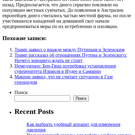
назад. Предполагается, что динго серьезно повлияли на
популяции местных сумчатых. До появления в Австралии
европейцев динго считались частью местной фауны, но после
участившихся нападений на домашний скот начали
предприниматься меры по их истреблению и изоляции.
Похожие записи:
Трамп заявил о вражде между Путиным и Зеленским
Трамп рассказал об отношениях Путина и Зеленского:
Ничего хорошего ждать не стоит
Немедленно: Бен-Гвир потребовал установления
суверенитета Израиля в Иудее и Самарии
Макрон заявил, что не считает ситуацию в Газе
геноцидом
Поиск
Поиск
Recent Posts
Как выбрать удобный аппарат для измерения
давления