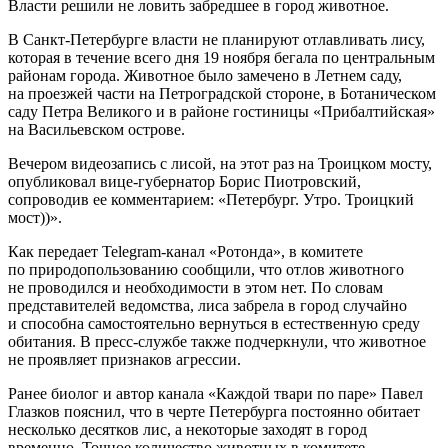
Власти решили не ловить забредшее в город животное.
В Санкт-Петербурге власти не планируют отлавливать лису,
которая в течение всего дня 19 ноября бегала по центральным
районам города. Животное было замечено в Летнем саду,
на проезжей части на Петроградской стороне, в Ботаническом
саду Петра Великого и в районе гостиницы «Прибалтийская»
на Васильевском острове.
Вечером видеозапись с лисой, на этот раз на Троицком мосту,
опубликовал вице-губернатор Борис Пиотровский,
сопроводив ее комментарием: «Петербург. Утро. Троицкий
мост))».
Как передает Telegram-канал «Ротонда», в комитете
по природопользованию сообщили, что отлов животного
не проводился и необходимости в этом нет. По словам
представителей ведомства, лиса забрела в город случайно
и способна самостоятельно вернуться в естественную среду
обитания. В пресс-службе также подчеркнули, что животное
не проявляет признаков агрессии.
Ранее биолог и автор канала «Каждой твари по паре» Павел
Глазков пояснил, что в черте Петербурга постоянно обитает
несколько десятков лис, а некоторые заходят в город
временно. Точное количество животных в комитете