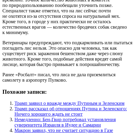
по природопользованию пообещали уточнить позже.
Специалист также отметил, что на лис сейчас почти
не охотятся из-за отсутствия спроса на натуральный мех.
Кроме того, в городе у них практически не осталось
естественных врагов — количество бродячих собак сведено
к минимуму.
Ветеринары предупреждают, что подкармливать или пытаться
погладить лис нельзя. Это опасно для человека, так как
существует риск заражения бешенством даже через слюну
животного. Кроме того, подобные действия вредят самой
лисице, которая быстро привыкает к попрошайничеству.
Ранее «Росбалт» писал, что лиса не дала приземлиться
самолету в аэропорту Пулково.
Похожие записи:
Трамп заявил о вражде между Путиным и Зеленским
Трамп рассказал об отношениях Путина и Зеленского:
Ничего хорошего ждать не стоит
Немедленно: Бен-Гвир потребовал установления
суверенитета Израиля в Иудее и Самарии
Макрон заявил, что не считает ситуацию в Газе