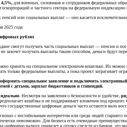
о
4,5%,
для военных, силовиков и сотрудников федеральных обр
оскорпораций и частного сектора на федеральную индексацию 
х пенсий или социальных выплат — оно касается исключительно
 цифровых рублях
раждане смогут получать часть социальных выплат — пенсии и п
 не захочет получать выплаты таким способом, деньги будут пе
жно хранить на специальном электронном кошельке. Их можно п
тать только федеральные выплаты, а пока проект затрагивает огр
оформить специальное заявление и подключить электронный
семей с детьми, зарплат бюджетников и стипендий.
 идеально
. Несмотря на заявления о безопасности и удобстве,
ря
предполагает кешбэка и не поддерживает вложения под процент.
 что государственные цифровые деньги часто остаются мало во
гионах с нестабильным интернетом или среди людей старшего по
тически невозможно. Для бизнеса есть очевидные преимущества:
а цифровую валюту приведет к оттоку средств из банков, это м