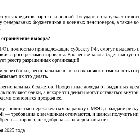
оснутся кредитов, зарплат и пенсий. Государство запускает пил
у федеральных бюджетников и военных пенсионеров, а также во
.
 ограничение выбора?
О), полностью принадлежащие субъекту РФ, смогут выдавать и
овия строго регламентированы. В качестве залога будет выступа
ует реестр разрешенных организаций.
через банки, региональные власти сохраняют возможность сотр
зывает их это делать.
 региональных бюджетов. Процентные доходы от выданных креди
 получают банки, а вскоре эти деньги могут оставаться внутри 
одами становится прозрачнее.
ачнут полностью переключаться на работу с МФО, граждане риск
угой — требования к заемщикам отличаются, и шансы получить 
брена — хорошо, не одобрена — альтернативы нет.