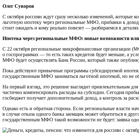
Олег Суворов
С октября россиян ждут сразу несколько изменений, которые к
льготную ипотеку через региональные МФО, прибавки к доход
стоит ожидать и кому реально повезет — разбираемся в деталях
Ипотека через региональные МФО: новые возможности или
С 22 октября региональные микрофинансовые организации (МФ
о госпрограммах — то есть таких кредитов будет меньше, а усл
МФО будет осуществлять Банк России, который также опублик
Пока действуют привычные программы субсидируемой ипотеки 
государственным МФО заниматься льготной ипотекой, но не обя
На первый взгляд, это решение выглядит привлекательным для
частично компенсировать расходы на субсидии. Сегодня прибыль
госбюджет получает дополнительный доход, а контроль за расх
Однако есть и обратная сторона. Если региональные власти н
в случае отказа одного банка заемщик может обратиться в др
государственным МФО такой возможности не будет: заявка одо