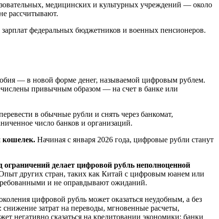
азовательных, медицинских и культурных учреждений — около
не рассчитывают.
 зарплат федеральных бюджетников и военных пенсионеров.
особия — в новой форме денег, называемой цифровым рублем.
речислены привычным образом — на счет в банке или
еревести в обычные рубли и снять через банкомат,
аниченное число банков и организаций.
 кошелек.
Начиная с января 2026 года, цифровые рубли станут
д ограничений делает цифровой рубль неполноценной
 Опыт других стран, таких как Китай с цифровым юанем или
стребованными и не оправдывают ожиданий.
коления цифровой рубль может оказаться неудобным, а без
 снижение затрат на переводы, мгновенные расчеты,
ожет негативно сказаться на кредитовании экономики: банки