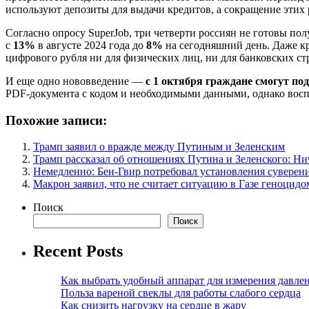
используют депозиты для выдачи кредитов, а сокращение этих 
Согласно опросу SuperJob, три четверти россиян не готовы пол
с
13%
в августе 2024 года до
8%
на сегодняшний день. Даже к
цифрового рубля ни для физических лиц, ни для банковских ст
И еще одно нововведение —
с 1 октября граждане смогут по
PDF-документа с кодом и необходимыми данными, однако воспо
Похожие записи:
Трамп заявил о вражде между Путиным и Зеленским
Трамп рассказал об отношениях Путина и Зеленского: Ни
Немедленно: Бен-Гвир потребовал установления суверен
Макрон заявил, что не считает ситуацию в Газе геноцидо
Поиск
Поиск
Recent Posts
Как выбрать удобный аппарат для измерения давле
Польза вареной свеклы для работы слабого сердца
Как снизить нагрузку на сердце в жару