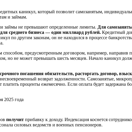
кредитных каникул, который позволит самозанятым, индивидуал
там и займам.
 или займы не превышают определенные лимиты.
Для самозаняты
для среднего бизнеса — один миллиард рублей.
Кредитный дого
кул по другим законам, он не находился в процессе банкротств
а.
м способом, предусмотренным договором, например, направив п
ом, но не может превышать шесть месяцев. Начало каникул должн
осрочного погашения обязательств, расторгать договор, взы
а несвоевременный возврат задолженности. Самозанятые, микро
ут платить проценты ежемесячно. Если оплата будет задержана б
ров
получит
прибавку к доходу. Индексация коснется сотруднико
рсонала силовых ведомств и военных пенсионеров.