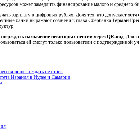
ресурсов может замедлить финансирование малого и среднего би
учать зарплату в цифровых рублях. Доля тех, кто допускает хот
рупные банки выражают сомнения: глава Сбербанка
Герман Гре
руктур.
дтверждать назначение некоторых пенсий через QR-код
. Для 
льзоваться ей смогут только пользователи с подтвержденной уч
чего хорошего ждать не стоит
итета Израиля в Иудее и Самарии
м
ния