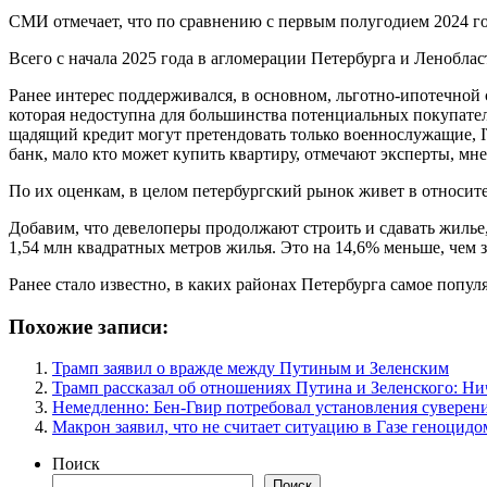
СМИ отмечает, что по сравнению с первым полугодием 2024 го
Всего с начала 2025 года в агломерации Петербурга и Леноблас
Ранее интерес поддерживался, в основном, льготно-ипотечной 
которая недоступна для большинства потенциальных покупател
щадящий кредит могут претендовать только военнослужащие, IT
банк, мало кто может купить квартиру, отмечают эксперты, м
По их оценкам, в целом петербургский рынок живет в относит
Добавим, что девелоперы продолжают строить и сдавать жилье,
1,54 млн квадратных метров жилья. Это на 14,6% меньше, чем 
Ранее стало известно, в каких районах Петербурга самое попул
Похожие записи:
Трамп заявил о вражде между Путиным и Зеленским
Трамп рассказал об отношениях Путина и Зеленского: Ни
Немедленно: Бен-Гвир потребовал установления суверен
Макрон заявил, что не считает ситуацию в Газе геноцидо
Поиск
Поиск