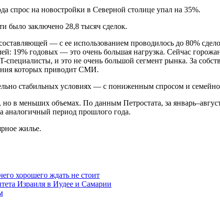
да спрос на новостройки в Северной столице упал на 35%.
ти было заключено 28,8 тысяч сделок.
составляющей — с ее использованием проводилось до 80% сделок
ей: 19% годовых — это очень большая нагрузка. Сейчас горожан
-специалисты, и это не очень большой сегмент рынка. За собст
нения которых приводит СМИ.
ельно стабильных условиях — с пониженным спросом и семейной
 но в меньших объемах. По данным Петростата, за январь–авгус
за аналогичный период прошлого года.
ярное жилье.
чего хорошего ждать не стоит
итета Израиля в Иудее и Самарии
м