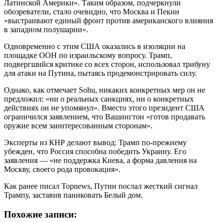
Латинской Америки». Таким образом, подчеркнули
обозреватели, стало очевидно, что Москва и Пекин
«выстраивают единый фронт против американского влияния
в западном полушарии».
Одновременно с этим США оказались в изоляции на
площадке ООН по израильскому вопросу. Трамп,
подвергшийся критике со всех сторон, использовал трибуну
для атаки на Путина, пытаясь продемонстрировать силу.
Однако, как отмечает Sohu, никаких конкретных мер он не
предложил: «ни о реальных санкциях, ни о конкретных
действиях он не упомянул». Вместо этого президент США
ограничился заявлением, что Вашингтон «готов продавать
оружие всем заинтересованным сторонам».
Эксперты из КНР делают вывод: Трамп по-прежнему
убежден, что Россия способна победить Украину. Его
заявления — «не поддержка Киева, а форма давления на
Москву, своего рода провокация».
Как ранее писал Topnews, Путин послал жесткий сигнал
Трампу, заставив паниковать Белый дом.
Похожие записи: