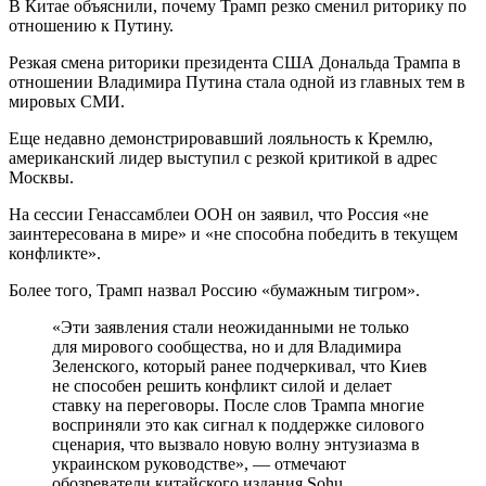
В Китае объяснили, почему Трамп резко сменил риторику по
отношению к Путину.
Резкая смена риторики президента США Дональда Трампа в
отношении Владимира Путина стала одной из главных тем в
мировых СМИ.
Еще недавно демонстрировавший лояльность к Кремлю,
американский лидер выступил с резкой критикой в адрес
Москвы.
На сессии Генассамблеи ООН он заявил, что Россия «не
заинтересована в мире» и «не способна победить в текущем
конфликте».
Более того, Трамп назвал Россию «бумажным тигром».
«Эти заявления стали неожиданными не только
для мирового сообщества, но и для Владимира
Зеленского, который ранее подчеркивал, что Киев
не способен решить конфликт силой и делает
ставку на переговоры. После слов Трампа многие
восприняли это как сигнал к поддержке силового
сценария, что вызвало новую волну энтузиазма в
украинском руководстве», — отмечают
обозреватели китайского издания Sohu.