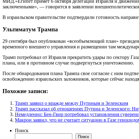
МИД.»Египет примет 6 октября делегации Израиля и движени
заключенными», — говорится в заявлении внешнеполитическог
В израильском правительстве подтвердили готовность направи
Ультиматум Трампа
29 сентября был опубликован «всеобъемлющий план» президент
временного внешнего управления и размещении там междунар
Трамп потребовал от Израиля прекратить удары по сектору Газ
плана, или в противном случае подвергнуться уничтожению.
После обнародования плана Трампа свое согласие с ним подтве
освобождению израильских заложников, которые сейчас находят
Похожие записи:
Трамп заявил о вражде между Путиным и Зеленским
Трамп рассказал об отношениях Путина и Зеленского: Ни
Немедленно: Бен-Гвир потребовал установления суверен
Макрон заявил, что не считает ситуацию в Газе геноцидо
Поиск
Поиск