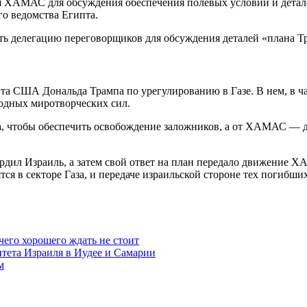
я ХАМАС для обсуждения обеспечения полевых условий и детал
о ведомства Египта.
ть делегацию переговорщиков для обсуждения деталей «плана Т
а США Дональда Трампа по урегулированию в Газе. В нем, в час
одных миротворческих сил.
а, чтобы обеспечить освобождение заложников, а от ХАМАС — до
рдил Израиль, а затем свой ответ на план передало движение ХА
ся в секторе Газа, и передаче израильской стороне тех погибших
чего хорошего ждать не стоит
итета Израиля в Иудее и Самарии
м