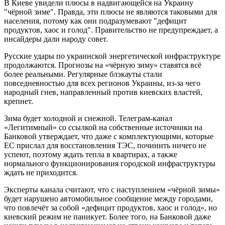
В Киеве увидели плюсы в надвигающейся на Украину
"чёрной зиме". Правда, эти плюсы не являются таковыми для
населения, потому как они подразумевают "дефицит
продуктов, хаос и голод". Правительство не предупреждает, а
инсайдеры дали народу совет.
Русские удары по украинской энергетической инфраструктуре
продолжаются. Прогнозы на «чёрную зиму» ставятся всё
более реальными. Регулярные блэкауты стали
повседневностью для всех регионов Украины, из-за чего
народный гнев, направленный против киевских властей,
крепнет.
Зима будет холодной и снежной. Телеграм-канал
«Легитимный» со ссылкой на собственные источники на
Банковой утверждает, что даже с комплектующими, которые
ЕС прислал для восстановления ТЭС, починить ничего не
успеют, поэтому ждать тепла в квартирах, а также
нормального функционирования городской инфраструктуры
ждать не приходится.
Эксперты канала считают, что с наступлением «чёрной зимы»
будет нарушено автомобильное сообщение между городами,
что повлечёт за собой «дефицит продуктов, хаос и голод», но
киевский режим не паникует. Более того, на Банковой даже