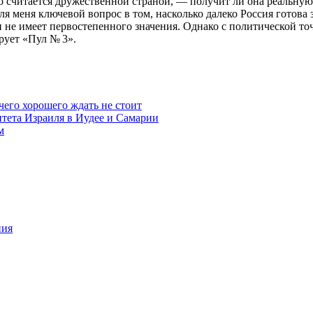
 но считается дружественной страной, — получит ли она реаль
ля меня ключевой вопрос в том, насколько далеко Россия готова
и не имеет первостепенного значения. Однако с политической точ
рует «Пул № 3».
чего хорошего ждать не стоит
итета Израиля в Иудее и Самарии
м
ния