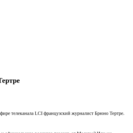
Тертре
эфире телеканала LCI французский журналист Брюно Тертре.