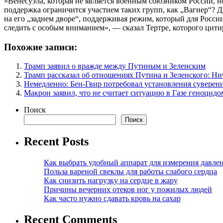
«Венесуэла, которая не является военным союзником России,
поддержка ограничится участием таких групп, как „Вагнер“? Д
на его „заднем дворе“, поддерживая режим, который для Росси
следить с особым вниманием», — сказал Тертре, которого цити
Похожие записи:
Трамп заявил о вражде между Путиным и Зеленским
Трамп рассказал об отношениях Путина и Зеленского: Ни
Немедленно: Бен-Гвир потребовал установления суверен
Макрон заявил, что не считает ситуацию в Газе геноцидо
Поиск
Поиск
Recent Posts
Как выбрать удобный аппарат для измерения давле
Польза вареной свеклы для работы слабого сердца
Как снизить нагрузку на сердце в жару
Причины вечерних отеков ног у пожилых людей
Как часто нужно сдавать кровь на сахар
Recent Comments