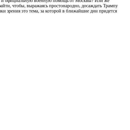
ную и официальную военную помощь от Москвы? Или же
 зайти, чтобы, выражаясь простонародно, досаждать Трампу
ки зрения это тема, за которой в ближайшие дни придется