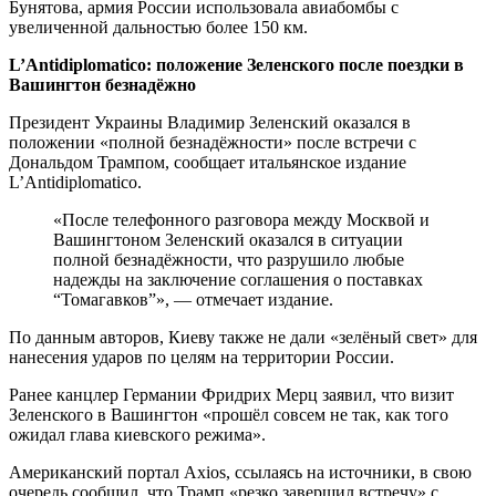
Бунятова, армия России использовала авиабомбы с
увеличенной дальностью более 150 км.
L’Antidiplomatico: положение Зеленского после поездки в
Вашингтон безнадёжно
Президент Украины Владимир Зеленский оказался в
положении «полной безнадёжности» после встречи с
Дональдом Трампом, сообщает итальянское издание
L’Antidiplomatico.
«После телефонного разговора между Москвой и
Вашингтоном Зеленский оказался в ситуации
полной безнадёжности, что разрушило любые
надежды на заключение соглашения о поставках
“Томагавков”», — отмечает издание.
По данным авторов, Киеву также не дали «зелёный свет» для
нанесения ударов по целям на территории России.
Ранее канцлер Германии Фридрих Мерц заявил, что визит
Зеленского в Вашингтон «прошёл совсем не так, как того
ожидал глава киевского режима».
Американский портал Axios, ссылаясь на источники, в свою
очередь сообщил, что Трамп «резко завершил встречу» с