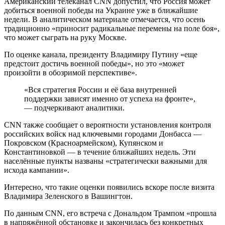
Американский телеканал CNN допустил, что Россия может
добиться военной победы на Украине уже в ближайшие
недели. В аналитическом материале отмечается, что осень
традиционно «приносит радикальные перемены на поле боя»,
что может сыграть на руку Москве.
По оценке канала, президенту Владимиру Путину «еще
предстоит достичь военной победы», но это «может
произойти в обозримой перспективе».
«Вся стратегия России и её база внутренней
поддержки зависят именно от успеха на фронте»,
— подчеркивают аналитики.
CNN также сообщает о вероятности установления контроля
российских войск над ключевыми городами Донбасса —
Покровском (Красноармейском), Купянском и
Константиновкой — в течение ближайших недель. Эти
населённые пункты названы «стратегически важными для
исхода кампании».
Интересно, что такие оценки появились вскоре после визита
Владимира Зеленского в Вашингтон.
По данным CNN, его встреча с Дональдом Трампом «прошла
в напряжённой обстановке и закончилась без конкретных