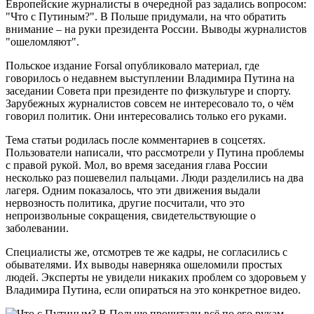
Европейские журналисты в очередной раз задались вопросом:
"Что с Путиным?". В Польше придумали, на что обратить
внимание – на руки президента России. Выводы журналистов
"ошеломляют".
Польское издание Forsal опубликовало материал, где
говорилось о недавнем выступлении Владимира Путина на
заседании Совета при президенте по физкультуре и спорту.
Зарубежных журналистов совсем не интересовало то, о чём
говорил политик. Они интересовались только его руками.
Тема статьи родилась после комментариев в соцсетях.
Пользователи написали, что рассмотрели у Путина проблемы
с правой рукой. Мол, во время заседания глава России
несколько раз пошевелил пальцами. Люди разделились на два
лагеря. Одним показалось, что эти движения выдали
нервозность политика, другие посчитали, что это
непроизвольные сокращения, свидетельствующие о
заболевании.
Специалисты же, отсмотрев те же кадры, не согласились с
обывателями. Их выводы наверняка ошеломили простых
людей. Эксперты не увидели никаких проблем со здоровьем у
Владимира Путина, если опираться на это конкретное видео.