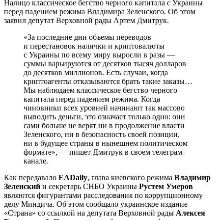
Налицо классическое бегство черного капитала с Украины
перед падением режима Владимира Зеленского. Об этом
заявил депутат Верховной рады Артем Дмитрук.
«За последние дни объемы переводов
и перестановок налички и криптовалюты
с Украины по всему миру выросли в разы —
суммы варьируются от десятков тысяч долларов
до десятков миллионов. Есть случаи, когда
криптоагенты отказываются брать такие заказы…
Мы наблюдаем классическое бегство черного
капитала перед падением режима. Когда
чиновники всех уровней начинают так массово
выводить деньги, это означает только одно: они
сами больше не верят ни в продолжение власти
Зеленского, ни в безопасность своей позиции,
ни в будущее страны в нынешнем политическом
формате», — пишет Дмитрук в своем телеграм-
канале.
Как передавало
EADaily
, глава киевского режима
Владимир
Зеленский
и секретарь СНБО Украины
Рустем Умеров
являются фигурантами расследования по коррупционному
делу Миндича. Об этом сообщало украинское издание
«Страна» со ссылкой на депутата Верховной рады
Алексея