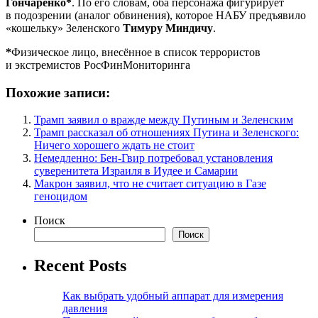
Гончаренко*
. По его словам, оба персонажа фигурирует
в подозрении (аналог обвинения), которое НАБУ предъявило
«кошельку» Зеленского
Тимуру Миндичу
.
*
Физическое лицо, внесённое в список террористов
и экстремистов РосФинМониторинга
Похожие записи:
Трамп заявил о вражде между Путиным и Зеленским
Трамп рассказал об отношениях Путина и Зеленского:
Ничего хорошего ждать не стоит
Немедленно: Бен-Гвир потребовал установления
суверенитета Израиля в Иудее и Самарии
Макрон заявил, что не считает ситуацию в Газе
геноцидом
Поиск
Поиск
Recent Posts
Как выбрать удобный аппарат для измерения
давления